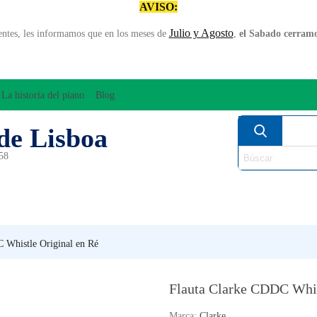
AVISO:
Julio y Agosto
entes, les informamos que en los meses de
,
el Sabado cerramos
La historia del piano
Blog
de Lisboa
958
MPLIFICACÍON/AUDIO
ARCO
INSTRUMENT
PERCUSÍON
PIANOS
VIE
 Whistle Original en Ré
Flauta Clarke CDDC Whis
Marca:
Clarke