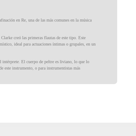
 afinación en Re, una de las más comunes en la música
Clarke creó las primeras flautas de este tipo. Este
místico, ideal para actuaciones íntimas o grupales, en un
intérprete. El cuerpo de peltre es liviano, lo que lo
de este instrumento, o para instrumentistas más
iene elementos tecnológicos sofisticados ni materiales
ara quienes valoran el verdadero espíritu de la música
os estilos musicales, como la música popular de
independientemente de su nivel de experiencia, pero
y el respeto por las tradiciones musicales ha