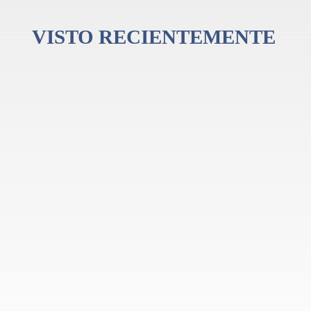
tinuando siendo una referencia para músicos de todo el mundo. Cada flauta se p
iencia auténtica e inmersiva.
VISTO RECIENTEMENTE
nuevas melodías, el Clarke CDDC Whistle Original in D ofrece un sonido y una