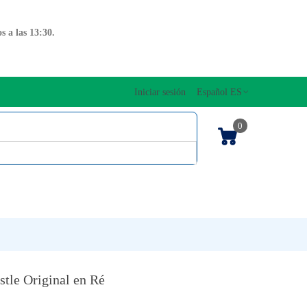
 a las 13:30.
Iniciar sesión
Español ES
0
OS CUERDAS
EDICIONES MUSICALES
NTO
TECLADOS
tle Original en Ré