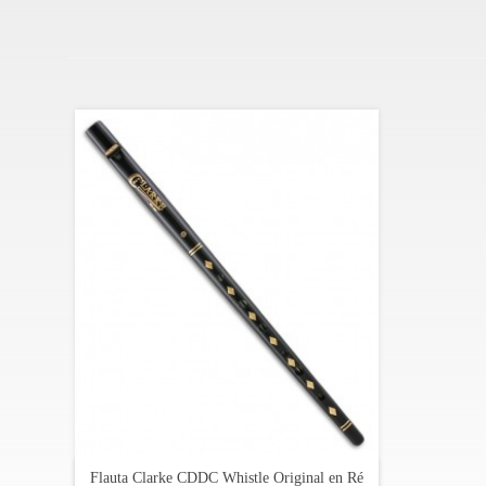
mantenido su reputación a lo largo de las décadas, con
caracterizó a los primeros modelos, brindando una exper
Ya sea acompañando canciones tradicionales o creando 
la tradición de la música irlandesa.
Especificaciones:
Flauta irlandesa original
En afinación de Re
Hecha de estaño
Ideal para música popular y folclórica
Flauta Clarke CDDC Whistle Original en Ré