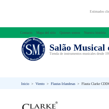
Estimados cli
Contacto
Mapa del sitio
Quienes somos
Nuestra história
Salão Musical 
Tienda de instrumentos musicales desde 1
ACCESORIOS
ACORDEONES
A
INICIACIÓN MUSICAL/ORFF
Inicio
>
Viento
>
Flautas Irlandesas
>
Flauta Clarke CDDC