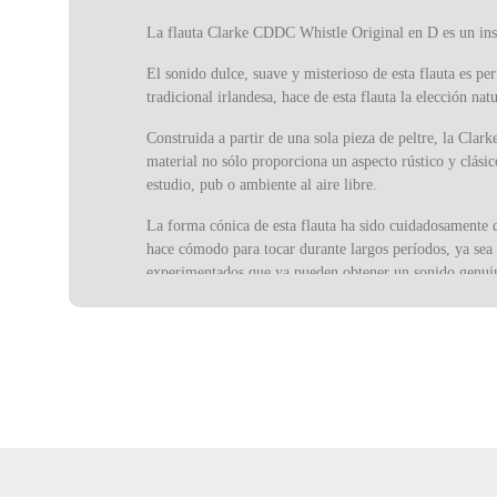
La flauta Clarke CDDC Whistle Original en D es un inst
El sonido dulce, suave y misterioso de esta flauta es p
tradicional irlandesa, hace de esta flauta la elección nat
Construida a partir de una sola pieza de peltre, la Clar
material no sólo proporciona un aspecto rústico y clásic
estudio, pub o ambiente al aire libre.
La forma cónica de esta flauta ha sido cuidadosamente di
hace cómodo para tocar durante largos períodos, ya sea 
experimentados que ya pueden obtener un sonido genuino
A diferencia de muchas flautas modernas, el silbato Cla
sintéticos, es un instrumento construido de forma tradic
folklórica.
La flauta Clarke CDDC Whistle es muy versátil. Aunque 
diversas regiones, el folk contemporáneo e incluso com
ofrece a los músicos más avanzados la profundidad nec
Clarke, fundada en 1843, es una marca legendaria en la 