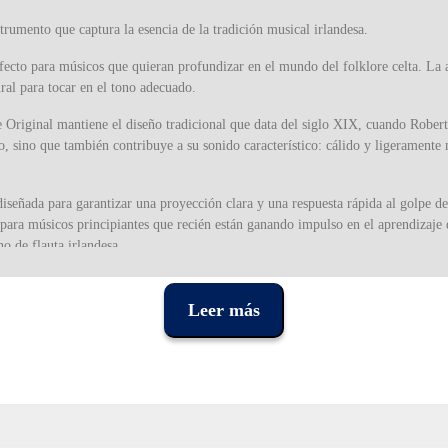
rumento que captura la esencia de la tradición musical irlandesa.
erfecto para músicos que quieran profundizar en el mundo del folklore celta. La
ural para tocar en el tono adecuado.
ke Original mantiene el diseño tradicional que data del siglo XIX, cuando Robert 
o, sino que también contribuye a su sonido característico: cálido y ligeramente 
señada para garantizar una proyección clara y una respuesta rápida al golpe del 
para músicos principiantes que recién están ganando impulso en el aprendizaje 
 de flauta irlandesa.
rke CDDC se mantiene fiel a sus raíces con un diseño simple pero efectivo. No t
ional, lo que refuerza su autenticidad y lo convierte en una pieza fundamental p
Leer más
es muy utilizado en la música popular irlandesa, se adapta perfectamente a otr
posiciones más modernas. Su sencillez permite que cualquier persona lo toque, 
esaria para expresar su musicalidad de una manera más compleja.
producción de flautas de hojalata. El compromiso de la compañía con la calidad 