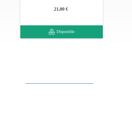
21,00 €
Disponible
Apoyo al cliente
FAQ
Enlaces
Política de Privacidad
Condiciones generales de venta
Aparcamiento
Facilidades de pago