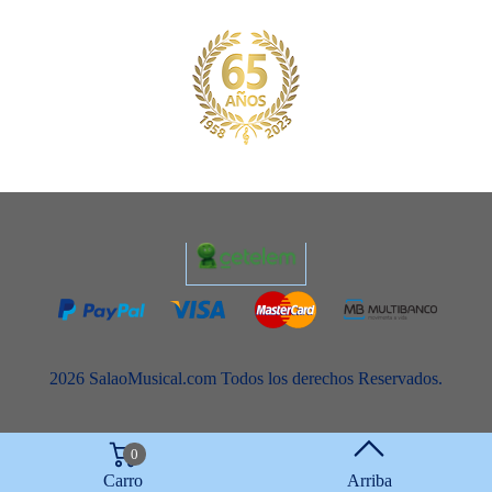
2026 SalaoMusical.com Todos los derechos Reservados.
0
Carro
Arriba