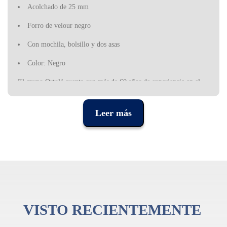
Acolchado de 25 mm
Forro de velour negro
Con mochila, bolsillo y dos asas
Color: Negro
El grupo Ortolá cuenta con más de 60 años de experiencia en el
sector de la música. Se especializa en la fabricación de fundas,
estuches y accesorios para instrumentos musicales, para
Leer más
instrumentos de percusión bajo las marcas Gonalca, StfClassic y
Santafedrums.
Cuenta con un catálogo de más de 6000 productos para cubrir las
necesidades del mercado.
VISTO RECIENTEMENTE