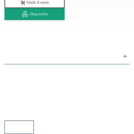
Añadir al carrito
Disponible
Apoyo al cliente
FAQ
Enlaces
Política de Privacidad
Condiciones generales de venta
Aparcamiento
Facilidades de pago