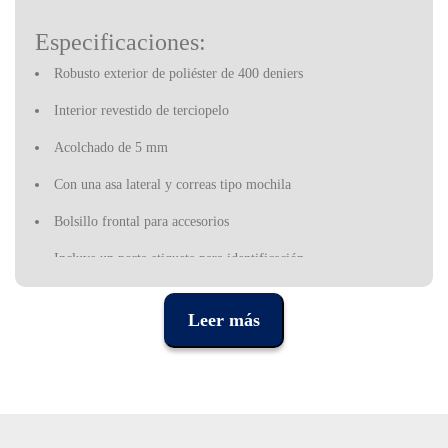
Especificaciones:
Robusto exterior de poliéster de 400 deniers
Interior revestido de terciopelo
Acolchado de 5 mm
Con una asa lateral y correas tipo mochila
Bolsillo frontal para accesorios
Incluye un porta etiqueta para identificación
Fender se fundó en el sur de California y ha establecido una
influencia mundial que se extiende desde el estudio hasta el
Leer más
escenario y más allá. Todos, desde principiantes hasta los artistas
más aclamados del mundo, utilizaron instrumentos, amplificadores
y equipos de Fender, lo que convirtió a la empresa no solo en un
líder de la industria, sino también en un símbolo cultural con
alcance mundial. Casi siete décadas desde que el fundador Leo
Fender construyó su primera guitarra eléctrica, el alcance de