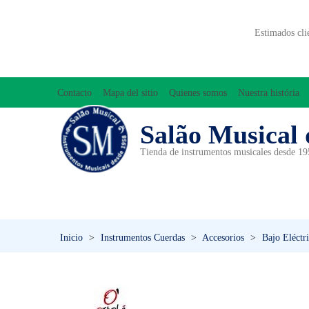
Estimados cli
Contacto
Mapa del sitio
Quienes somos
Nuestra história
Salão Musical 
Tienda de instrumentos musicales desde 1
ACCESORIOS
ACORDEONES
A
INICIACIÓN MUSICAL/ORFF
Inicio
>
Instrumentos Cuerdas
>
Accesorios
>
Bajo Eléctr