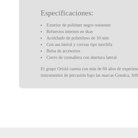
Especificaciones:
Exterior de poliéster negro resistente
Refuerzos internos en skay
Acolchado de polietileno de 10 mm
Con asa lateral y correas tipo mochila
Bolsa de accesorios
Cierre de cremallera con abertura lateral
El grupo Ortolá cuenta con más de 60 años de experienci
instrumentos de percusión bajo las marcas Gonalca, Stf
Cuenta con un catálogo de más de 6000 productos para c