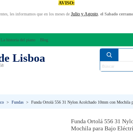
AVISO:
Julio y Agosto
entes, les informamos que en los meses de
,
el Sabado cerramos
La historia del piano
Blog
de Lisboa
958
MPLIFICACÍON/AUDIO
ARCO
INSTRUMENT
PERCUSÍON
PIANOS
VIE
ico
>
Fundas
>
Funda Ortolá 556 31 Nylon Acolchado 10mm con Mochila pa
Funda Ortolá 556 31 Ny
Mochila para Bajo Eléctr