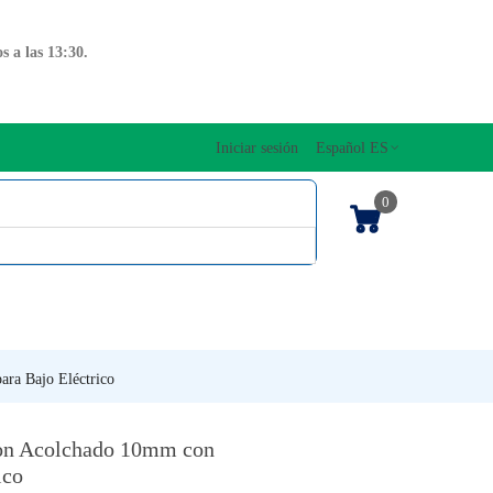
 a las 13:30.
Iniciar sesión
Español ES
0
OS CUERDAS
EDICIONES MUSICALES
NTO
TECLADOS
ra Bajo Eléctrico
lon Acolchado 10mm con
ico