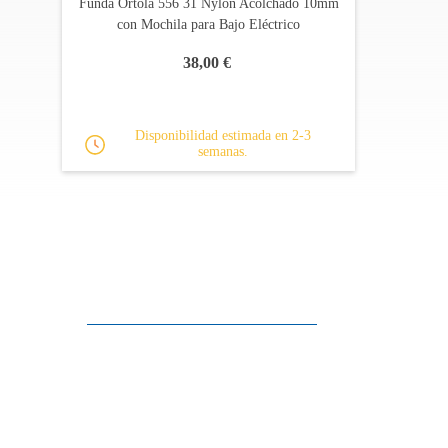
Funda Ortolá 556 31 Nylon Acolchado 10mm
con Mochila para Bajo Eléctrico
38,00 €
Disponibilidad estimada en 2-3
semanas.
Apoyo al cliente
FAQ
Enlaces
Política de Privacidad
Condiciones generales de venta