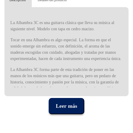
Descripción
Detalles del producto
La Alhambra 3C es una guitarra clásica que lleva su música al
siguiente nivel. Modelo con tapa en cedro macizo.
Tocar en una Alhambra es algo especial. La forma en que el
sonido emerge sin esfuerzo, con definición, el aroma de las
maderas escogidas con cuidado, ahogadas y tratadas por manos
experimentadas, hacen de cada instrumento una experiencia única.
La Alhambra 3C forma parte de esta tradición de poner en las
manos de los músicos más que una guitarra, pero un pedazo de
historia, conocimiento y pasión por la música, con la garantía de
calidad de una de las más respetadas marcas de guitarras clásicas
del mundo.
Leer más
Esta guitarra es un modelo bellísimo, robusto, donde todos los
detalles se han tenido en cuenta y minuciosamente trabajados. La
acción es muy cómoda, y cada traste fue colocado con maestría
para acelerar el crecimiento técnico y proporcionar ejecuciones de
nivel avanzado a los músicos que en ella tocan.