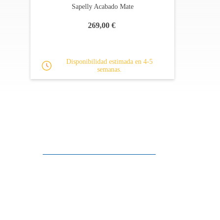
Nota: los colores de las imágenes presentadas en el sit
Sapelly Acabado Mate
percepción del usuario.
269,00 €
Disponibilidad estimada en 4-5
semanas.
Apoyo al cliente
FAQ
Enlaces
Política de Privacidad
Condiciones generales de venta
Aparcamiento