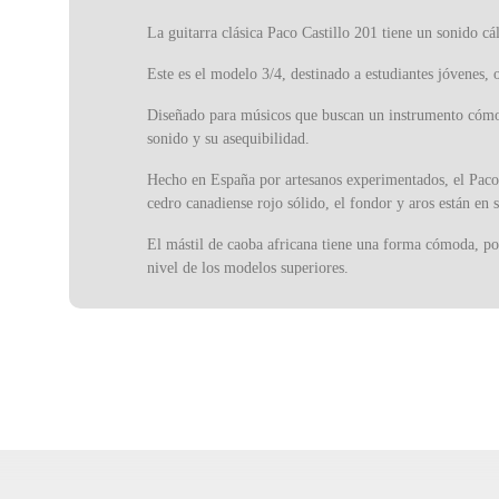
La guitarra clásica Paco Castillo 201 tiene un sonido c
Este es el modelo 3/4, destinado a estudiantes jóvenes, 
Diseñado para músicos que buscan un instrumento cómodo 
sonido y su asequibilidad.
Hecho en España por artesanos experimentados, el Paco 
cedro canadiense rojo sólido, el fondor y aros están en s
El mástil de caoba africana tiene una forma cómoda, por
nivel de los modelos superiores.
La estabilidad y la solidez del edificio se sienten tan
sólidas crean una resonancia y un volumen por encima d
Con un aspecto sobrio, Paco Castillo 201 tiene un acaba
ser un modelo por encima de su precio.
Las guitarras Paco Castillo son fabricadas en Valencia 
guitarras clásicas del mundo. La experiencia y el conoci