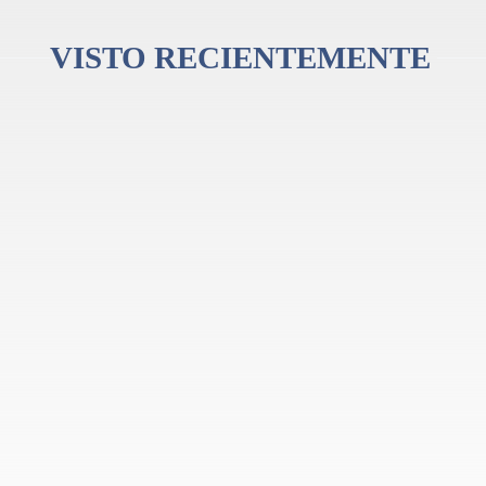
ue colaboró ​​con las Universidades de Valencia y Oporto en proyectos de invest
a comprender y satisfacer las necesidades de sus clientes.
VISTO RECIENTEMENTE
lidad hecha para guitarristas de todos los niveles que buscan un gran instrumen