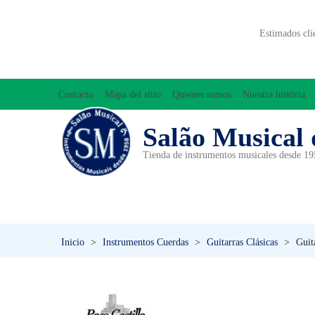
Estimados cli
Contacto
Mapa del sitio
Quienes somos
Nuestra história
Salão Musical 
Tienda de instrumentos musicales desde 1
ACCESORIOS
ACORDEONES
A
INICIACIÓN MUSICAL/ORFF
Inicio
>
Instrumentos Cuerdas
>
Guitarras Clásicas
>
Guit