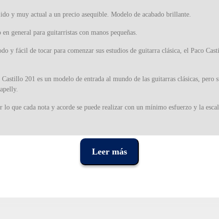
álido y muy actual a un precio asequible. Modelo de acabado brillante.
o en general para guitarristas con manos pequeñas.
y fácil de tocar para comenzar sus estudios de guitarra clásica, el Paco Casti
Castillo 201 es un modelo de entrada al mundo de las guitarras clásicas, pero 
apelly.
 lo que cada nota y acorde se puede realizar con un mínimo esfuerzo y la escala
 pronto como recoges uno, con una personalidad y presencia inusuales para un mod
e lo normal, lo que hace que se escuche fácilmente.
Leer más
do mate donde destaca la textura natural de la madera. Es un modelo simple y d
por la familia Juliá, que comenzó su propia compañía después de décadas de esta
miento adquiridos permiten la fabricación de instrumentos de la más alta calida