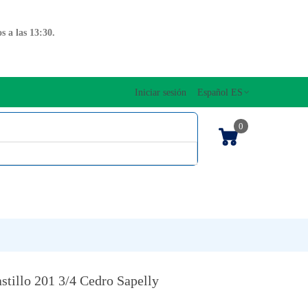
 a las 13:30.
Iniciar sesión
Español ES
0
OS CUERDAS
EDICIONES MUSICALES
NTO
TECLADOS
stillo 201 3/4 Cedro Sapelly