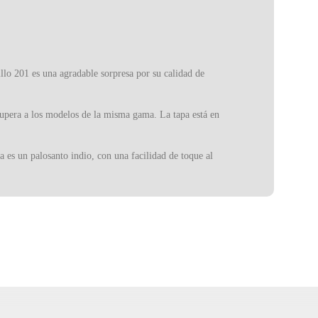
llo 201 es una agradable sorpresa por su calidad de
supera a los modelos de la misma gama. La tapa está en
 es un palosanto indio, con una facilidad de toque al
elo de entrada. Su sonido es cálido y las maderas
iscreto, pero destaca por su vibración y sensación de
r vinculada a uno de los mayores fabricantes de
d y confiabilidad sin agravar los costos de producción.