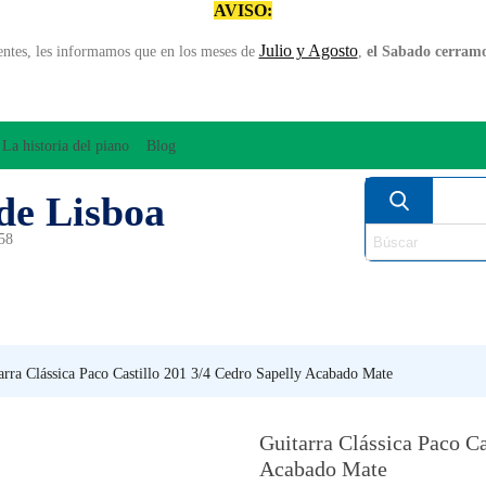
AVISO:
Julio y Agosto
entes, les informamos que en los meses de
,
el Sabado cerramos
La historia del piano
Blog
de Lisboa
958
MPLIFICACÍON/AUDIO
ARCO
INSTRUMENT
PERCUSÍON
PIANOS
VIE
arra Clássica Paco Castillo 201 3/4 Cedro Sapelly Acabado Mate
Guitarra Clássica Paco Ca
Acabado Mate