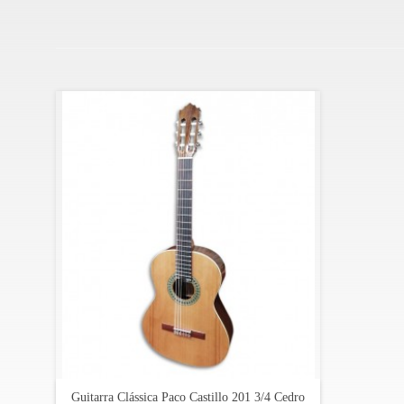
La innovación es parte de la identidad de la compañía, q
contacto constante con guitarristas de clase mundial par
La Paco Castillo 201 es una guitarra clásica de alta ca
asequible.
Especificaciones:
Tapa: cedro canadiense rojo sólido
Fondo y aros: sapelly
Dimensión del cuerpo: 4/4
Mástil: caoba africana
Diapasón: palosanto de Índia
Clavijeros: niquelados
Perfiles: arce europeo solo en la tapa
Acabado: mate
Guitarra Clássica Paco Castillo 201 3/4 Cedro