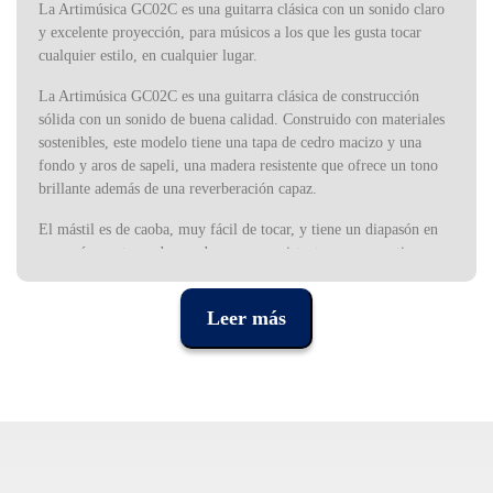
La Artimúsica GC02C es una guitarra clásica con un sonido claro
y excelente proyección, para músicos a los que les gusta tocar
cualquier estilo, en cualquier lugar.
La Artimúsica GC02C es una guitarra clásica de construcción
sólida con un sonido de buena calidad. Construido con materiales
sostenibles, este modelo tiene una tapa de cedro macizo y una
fondo y aros de sapeli, una madera resistente que ofrece un tono
brillante además de una reverberación capaz.
El mástil es de caoba, muy fácil de tocar, y tiene un diapasón en
wengué o mutene, dos maderas muy resistentes que garantizan una
gran durabilidad incluso cuando se somete a un uso intensivo.
Leer más
Artimúsica tuvo en cuenta las necesidades de los músicos de todos
los niveles, manteniendo las marcas de posición a los lados del
mástil, para ayudar a los guitarristas que aún están aprendiendo a
navegar por el mástil, muy cómodo y fácil de tocar.
A pesar de ser un instrumento muy accesible, el Artimúsica
GC02C presenta detalles estéticos de calidad, como la roseta
incorporada y el doble perfil, que hacen de este modelo un placer