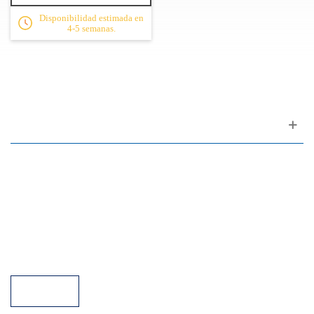
Tapa: cedro macizo
Disponibilidad estimada en
Fondo y aros: palosanto de la India macizo
4-5 semanas.
Acabado: poro abierto
Cuerdas: nailon
Accesorios (no incluidos): fundas (SGTC A), estuche (EGTC),
cuerdas (CORGTC)
Apoyo al cliente
FAQ
Enlaces
Política de Privacidad
Condiciones generales de venta
Aparcamiento
Facilidades de pago