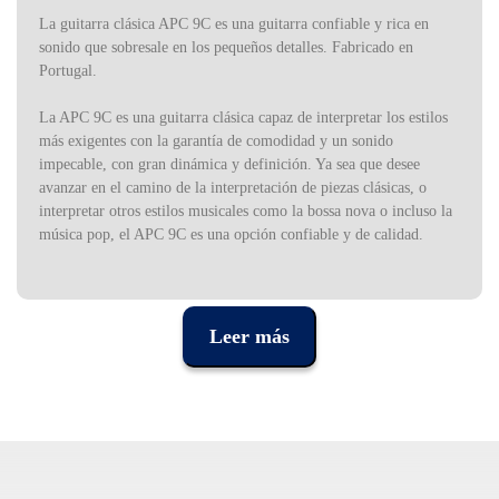
La guitarra clásica APC 9C es una guitarra confiable y rica en
sonido que sobresale en los pequeños detalles. Fabricado en
Portugal.
La APC 9C es una guitarra clásica capaz de interpretar los estilos
más exigentes con la garantía de comodidad y un sonido
impecable, con gran dinámica y definición. Ya sea que desee
avanzar en el camino de la interpretación de piezas clásicas, o
interpretar otros estilos musicales como la bossa nova o incluso la
música pop, el APC 9C es una opción confiable y de calidad.
Hecha a mano con la experiencia de los artesanos de APC, la
guitarra clásica APC 9C tiene una tapa de cedro macizo y aros y
fondo de palisandro indio macizo. Estas maderas aportan no solo
Leer más
una excelente estructura sino también un sonido rico, con una
buena presencia de rangos graves que dan más cuerpo al sonido.
El mástil es de caoba, con un cutout muy cómodo, perfecto para
los que todavía están desarrollando la técnica. El diapasón, de
madera africana negra, está hecho para ser utilizado intensamente
durante mucho tiempo. La APC 9C tiene un acabado de poro