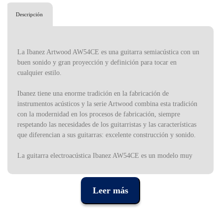
Descripción
La Ibanez Artwood AW54CE es una guitarra semiacústica con un
buen sonido y gran proyección y definición para tocar en
cualquier estilo.
Ibanez tiene una enorme tradición en la fabricación de
instrumentos acústicos y la serie Artwood combina esta tradición
con la modernidad en los procesos de fabricación, siempre
respetando las necesidades de los guitarristas y las características
que diferencian a sus guitarras: excelente construcción y sonido.
La guitarra electroacústica Ibanez AW54CE es un modelo muy
asequible y de gran calidad para guitarristas de todos los niveles
que se puede utilizar en modo acústico o amplificado. El cuerpo,
de tapa a fondo y aros, está hecho de okoume, una madera
Leer más
originaria de África Ecuatorial, conocida por su resistencia y
durabilidad, sonido cálido y lleno de presencia, perfecto para
interpretaciones dinámicas y de gran definición.