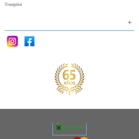
Trustpilot
Siganos