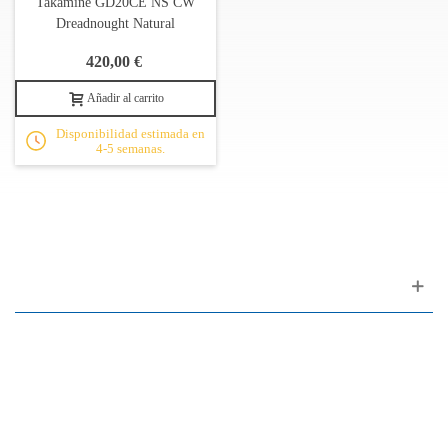
Takamine GD20CE NS CW
Dreadnought Natural
420,00 €
Añadir al carrito
Disponibilidad estimada en
4-5 semanas.
Apoyo al cliente
FAQ
Enlaces
Política de Privacidad
Condiciones generales de venta
Aparcamiento