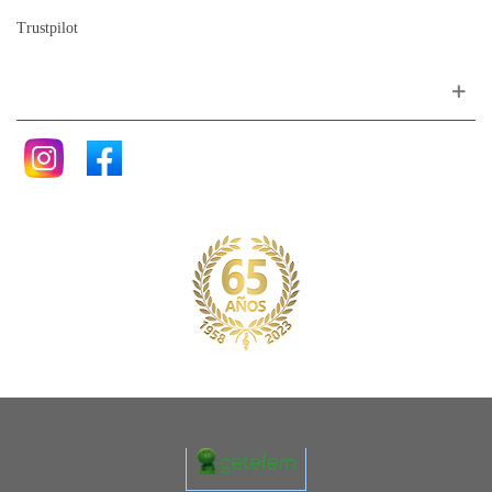
Trustpilot
Siganos