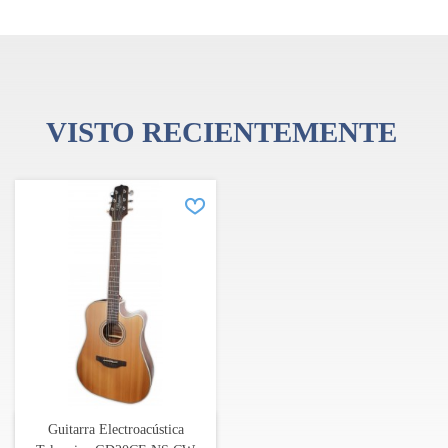
Puente: ovangkol, sin pin
Electrónica: Takamine TP-4TD con afinador
Clavijeros: fundición a presión
Acabado: natural
Herrajes: cromadas
VISTO RECIENTEMENTE
Guitarra Electroacústica