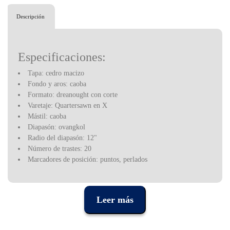
Descripción
Especificaciones:
Tapa: cedro macizo
Fondo y aros: caoba
Formato: dreanought con corte
Varetaje: Quartersawn en X
Mástil: caoba
Diapasón: ovangkol
Radio del diapasón: 12"
Número de trastes: 20
Marcadores de posición: puntos, perlados
Longitud del diapasón: 25.3"
Cejilla: hueso sintético
Ancho de la cejilla: 42,68 mm (1,6875")
Leer más
Selleta: hueso sintético
Perfiles: multicapa, blanco y negro
Rosetón: multicapa, blanco y negro