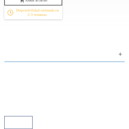
Añadir al carrito
Disponibilidad estimada en
2-3 semanas.
Apoyo al cliente
FAQ
Enlaces
Política de Privacidad
Condiciones generales de venta
Aparcamiento
Facilidades de pago