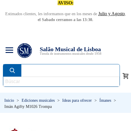
AVISO:
Julio y Agosto
Estimados clientes, les informamos que en los meses de
,
el Sabado cerramos a las 13:30.
Salão Musical de Lisboa
Tienda de instrumentos musicales desde 1958
Inicio
>
Ediciones musicales
>
Ideas para ofrecer
>
Ímanes
>
Imán Agifty M1026 Trompa