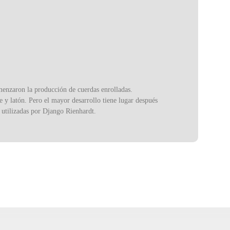
omenzaron la producción de cuerdas enrolladas.
 y latón. Pero el mayor desarrollo tiene lugar después
s utilizadas por Django Rienhardt.