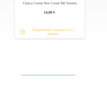
Clásica Corum New Cristal Md Tensión
14,00 €
Disponibilidad estimada en 2-3
semanas.
Apoyo al cliente
FAQ
Enlaces
Política de Privacidad
Condiciones generales de venta
Aparcamiento