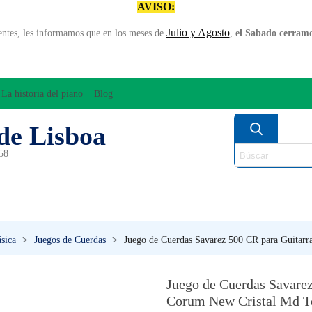
AVISO:
Julio y Agosto
entes, les informamos que en los meses de
,
el Sabado cerramos
La historia del piano
Blog
de Lisboa
958
MPLIFICACÍON/AUDIO
ARCO
INSTRUMENT
PERCUSÍON
PIANOS
VIE
ásica
>
Juegos de Cuerdas
>
Juego de Cuerdas Savarez 500 CR para Guitarr
Juego de Cuerdas Savarez
Corum New Cristal Md T