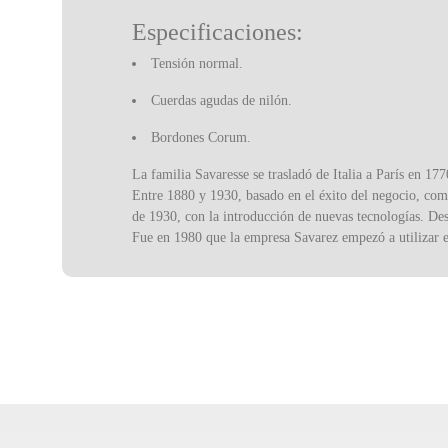
Especificaciones:
Tensión normal.
Cuerdas agudas de nilón.
Bordones Corum.
La familia Savaresse se trasladó de Italia a París en 1
Entre 1880 y 1930, basado en el éxito del negocio, com
de 1930, con la introducción de nuevas tecnologías. Dest
Fue en 1980 que la empresa Savarez empezó a utilizar 