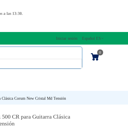
 a las 13:30.
Iniciar sesión
Español ES
0
OS CUERDAS
EDICIONES MUSICALES
NTO
TECLADOS
a Clásica Corum New Cristal Md Tensión
 500 CR para Guitarra Clásica
ensión