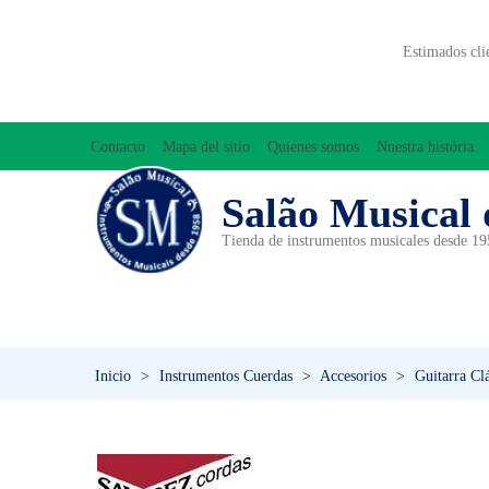
Estimados cli
Contacto
Mapa del sitio
Quienes somos
Nuestra história
Salão Musical 
Tienda de instrumentos musicales desde 1
ACCESORIOS
ACORDEONES
A
INICIACIÓN MUSICAL/ORFF
Inicio
>
Instrumentos Cuerdas
>
Accesorios
>
Guitarra Cl