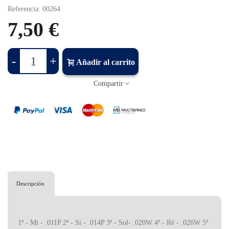
Referencia:
00264
7,50 €
-
+
Añadir al carrito
Compartir
Descripción
1ª - Mi - .011P 2ª - Si - .014P 3ª - Sol- .020W 4ª - Ré - .026W 5ª