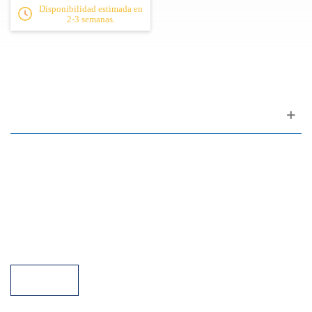
Disponibilidad estimada en
2-3 semanas.
Apoyo al cliente
FAQ
Enlaces
Política de Privacidad
Condiciones generales de venta
Aparcamiento
Facilidades de pago