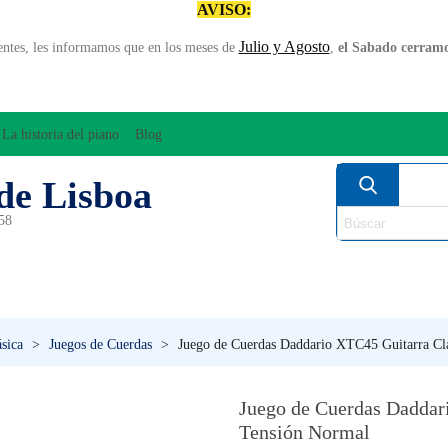
AVISO:
Julio y Agosto
entes, les informamos que en los meses de
,
el Sabado cerramos
La historia del piano
Blog
de Lisboa
958
MPLIFICACÍON/AUDIO
ARCO
INSTRUMENT
PERCUSÍON
PIANOS
VIE
ásica
>
Juegos de Cuerdas
>
Juego de Cuerdas Daddario XTC45 Guitarra Cl
Juego de Cuerdas Daddar
Tensión Normal