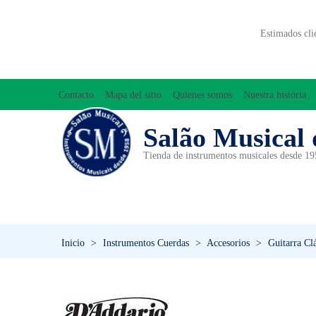
Estimados cli
Contacto
Mapa del sitio
Quienes somos
Nuestra história
Salão Musical 
Tienda de instrumentos musicales desde 1
ACCESORIOS
ACORDEONES
A
INICIACIÓN MUSICAL/ORFF
Inicio
>
Instrumentos Cuerdas
>
Accesorios
>
Guitarra Cl