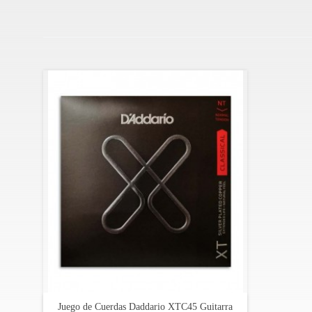
Material de monofilamento: nylon
Material del entorchado: cobre bañado en plata
Embalaje ecológico y resistente a la corrosión para
Fabricado en los EE. UU.
Tabela de tensão:
DIÁMETRO
TENSIÓN
CUERDA
Pulgadas
Libras
Mi
0.0280
16.230
Si
0.0322
12.040
Sol
0.0403
11.880
Ré
0.0280
15.620
Lá
0.0350
15.890
Mi
0.0440
14.190
Juego de Cuerdas Daddario XTC45 Guitarra