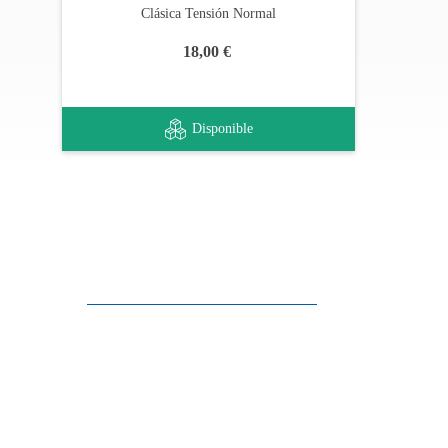
Clásica Tensión Normal
18,00 €
Disponible
Apoyo al cliente
FAQ
Enlaces
Política de Privacidad
Condiciones generales de venta
Aparcamiento