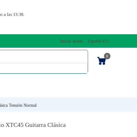
 a las 13:30.
Iniciar sesión
Español ES
0
OS CUERDAS
EDICIONES MUSICALES
NTO
TECLADOS
ásica Tensión Normal
io XTC45 Guitarra Clásica