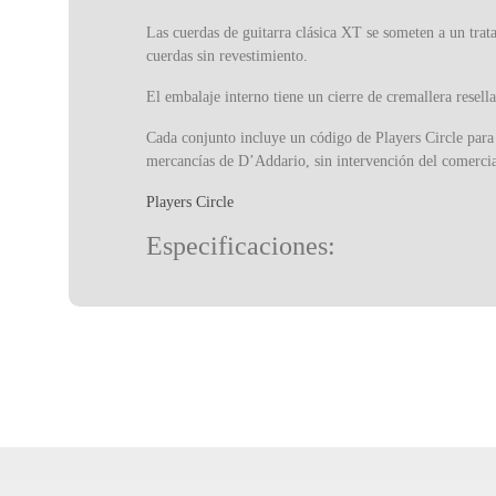
Las cuerdas de guitarra clásica XT se someten a un trata
cuerdas sin revestimiento.
El embalaje interno tiene un cierre de cremallera resella
Cada conjunto incluye un código de Players Circle para
mercancías de D’Addario, sin intervención del comercia
Players Circle
Especificaciones:
Tensión: normal
Longitud: 4/4
Tipo de final: tie-end
Recubrimiento: sí
Afinación: normal
Número de cuerdas: 6