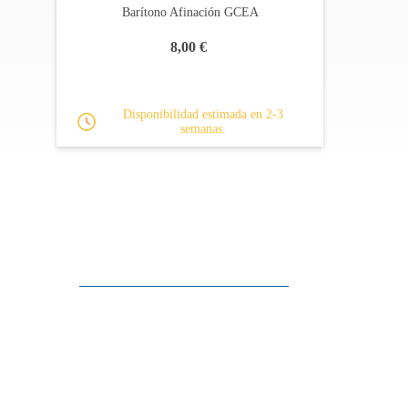
Barítono Afinación GCEA
8,00 €
Disponibilidad estimada en 2-3
semanas.
Apoyo al cliente
FAQ
Enlaces
Política de Privacidad
Condiciones generales de venta
Aparcamiento