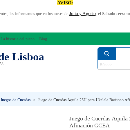
AVISO:
Julio y Agosto
entes, les informamos que en los meses de
,
el Sabado cerramos
La historia del piano
Blog
de Lisboa
958
MPLIFICACÍON/AUDIO
ARCO
INSTRUMENT
PERCUSÍON
PIANOS
VIE
Juegos de Cuerdas
>
Juego de Cuerdas Aquila 23U para Ukelele Barítono A
Juego de Cuerdas Aquila 
Afinación GCEA