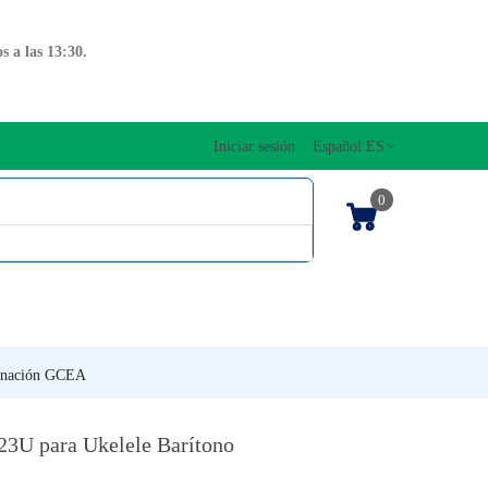
 a las 13:30.
Iniciar sesión
Español ES
0
OS CUERDAS
EDICIONES MUSICALES
NTO
TECLADOS
finación GCEA
23U para Ukelele Barítono