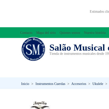
Estimados cli
Contacto
Mapa del sitio
Quienes somos
Nuestra história
Salão Musical 
Tienda de instrumentos musicales desde 1
ACCESORIOS
ACORDEONES
A
INICIACIÓN MUSICAL/ORFF
Inicio
>
Instrumentos Cuerdas
>
Accesorios
>
Ukulele
>