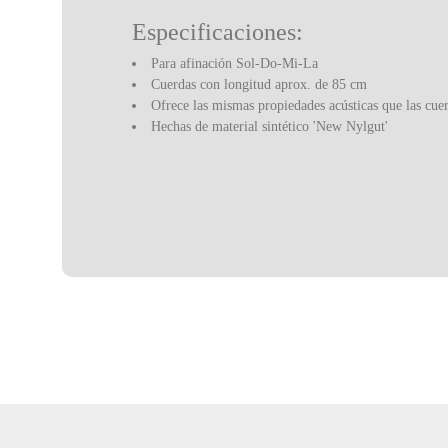
Especificaciones:
Para afinación Sol-Do-Mi-La
Cuerdas con longitud aprox. de 85 cm
Ofrece las mismas propiedades acústicas que las cuer
Hechas de material sintético 'New Nylgut'