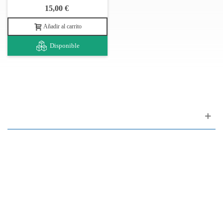
15,00 €
Añadir al carrito
Disponible
Apoyo al cliente
FAQ
Enlaces
Política de Privacidad
Condiciones generales de venta
Aparcamiento
Facilidades de pago