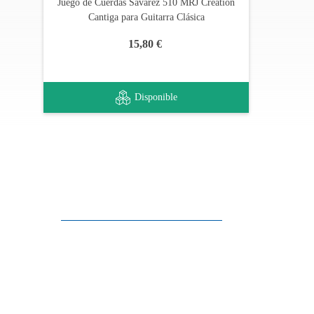
Juego de Cuerdas Savarez 510 MRJ Creation
Cantiga para Guitarra Clásica
15,80 €
Disponible
Apoyo al cliente
FAQ
Enlaces
Política de Privacidad
Condiciones generales de venta
Aparcamiento