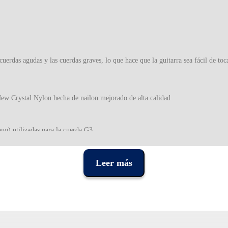
cuerdas agudas y las cuerdas graves, lo que hace que la guitarra sea fácil de toc
ew Crystal Nylon hecha de nailon mejorado de alta calidad
no) utilizadas para la cuerda G3
nfocado y limpio asociado a una perfecta proyección y fácil ejecución. Todos est
Leer más
a prima mejorada de última generación y maquinaria de última generación, nece