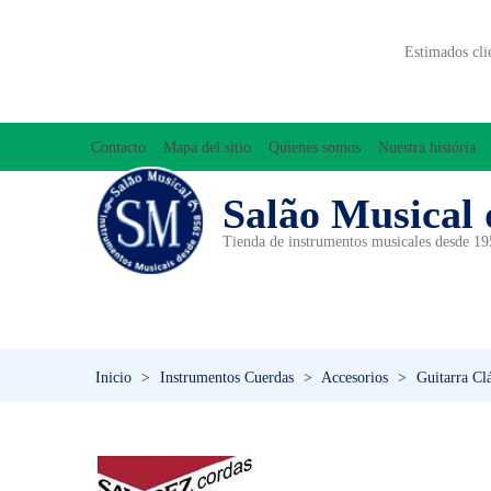
Estimados cli
Contacto
Mapa del sitio
Quienes somos
Nuestra história
Salão Musical 
Tienda de instrumentos musicales desde 1
ACCESORIOS
ACORDEONES
A
INICIACIÓN MUSICAL/ORFF
Inicio
>
Instrumentos Cuerdas
>
Accesorios
>
Guitarra Cl