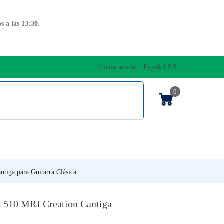
 a las 13:30.
Iniciar sesión
Español ES
0
OS CUERDAS
EDICIONES MUSICALES
NTO
TECLADOS
tiga para Guitarra Clásica
z 510 MRJ Creation Cantiga