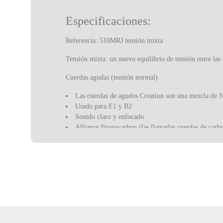
Especificaciones:
Referencia: 510MRJ tensión mixta
Tensión mixta: un nuevo equilibrio de tensión entre las 
Cuerdas agudas (tensión normal)
Las cuerdas de agudos Creation son una mezcla de N
Usado para E1 y B2
Sonido claro y enfocado
Alliance fluorocarbon (las llamadas cuerdas de carbo
Cuerda fina que ofrece un sonido claro, brillante, e
Bajos (tensión alta)
Le plus Cantiga: las cuerdas producidas con materi
preciso