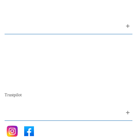
1200-309 Lisboa Portugal
Sobre nosotros
Contactos
Mapa del sitio
Quienes somos
Nuestra historia
La historia del Piano
Blog
Trustpilot
Siganos