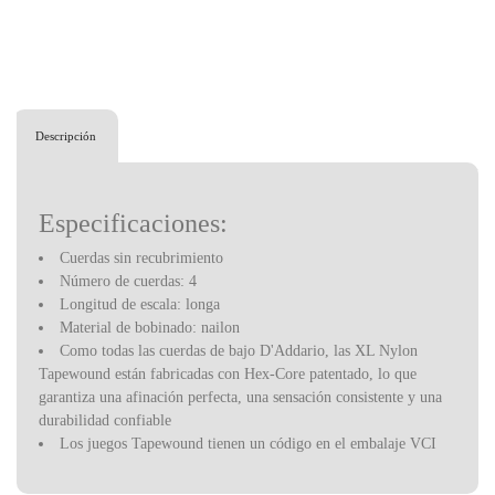
Descripción
Especificaciones:
Cuerdas sin recubrimiento
Número de cuerdas: 4
Longitud de escala: longa
Material de bobinado: nailon
Como todas las cuerdas de bajo D'Addario, las XL Nylon
Tapewound están fabricadas con Hex-Core patentado, lo que
garantiza una afinación perfecta, una sensación consistente y una
durabilidad confiable
Los juegos Tapewound tienen un código en el embalaje VCI
reciclable que puedes registrar para ganar puntos Players Circle
Las cuerdas para bajo eléctrico XL Nylon Tapewound se