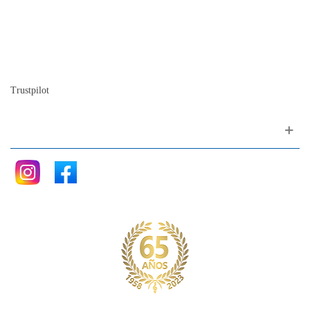
Quienes somos
Nuestra historia
La historia del Piano
Blog
Trustpilot
Siganos