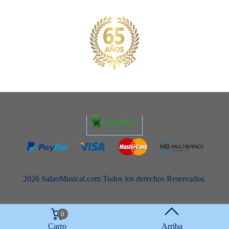
2026 SalaoMusical.com Todos los derechos Reservados.
0
Carro
Arriba