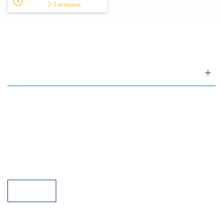
2-3 semanas.
Apoyo al cliente
FAQ
Enlaces
Política de Privacidad
Condiciones generales de venta
Aparcamiento
Facilidades de pago