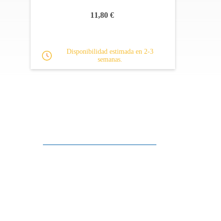
11,80 €
Disponibilidad estimada en 2-3
semanas.
Apoyo al cliente
FAQ
Enlaces
Política de Privacidad
Condiciones generales de venta
Aparcamiento