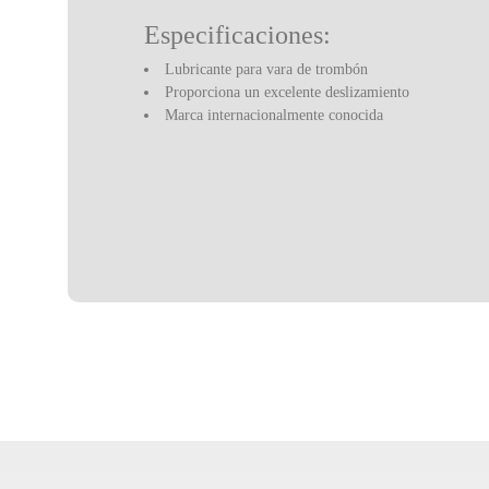
Especificaciones:
Lubricante para vara de trombón
Proporciona un excelente deslizamiento
Marca internacionalmente conocida