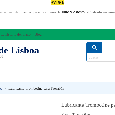
AVISO:
Julio y Agosto
entes, les informamos que en los meses de
,
el Sabado cerramos
La historia del piano
Blog
de Lisboa
958
MPLIFICACÍON/AUDIO
ARCO
INSTRUMENT
PERCUSÍON
PIANOS
VIE
es
>
Lubricante Trombotine para Trombón
Lubricante Trombotine p
Marca:
Trombotine