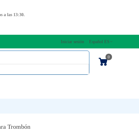
 a las 13:30.
Iniciar sesión
Español ES
0
OS CUERDAS
EDICIONES MUSICALES
NTO
TECLADOS
ara Trombón