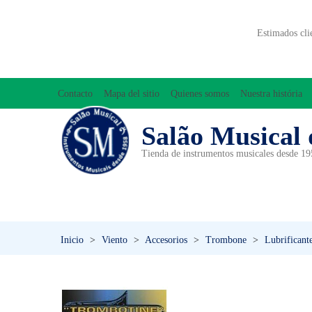
Estimados cli
Contacto
Mapa del sitio
Quienes somos
Nuestra história
Salão Musical 
Tienda de instrumentos musicales desde 1
ACCESORIOS
ACORDEONES
A
INICIACIÓN MUSICAL/ORFF
Inicio
>
Viento
>
Accesorios
>
Trombone
>
Lubrificant