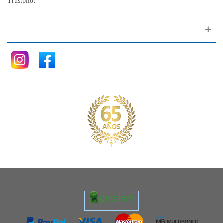
Trustpilot
Siganos