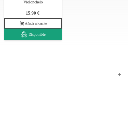
Violonchelo
15,90 €
Añadir al carrito
Disponible
Apoyo al cliente
FAQ
Enlaces
Política de Privacidad
Condiciones generales de venta
Aparcamiento