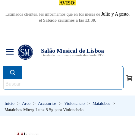
AVISO:
Julio y Agosto
Estimados clientes, les informamos que en los meses de
,
el Sabado cerramos a las 13:30.
Salão Musical de Lisboa
Tienda de instrumentos musicales desde 1958
Inicio
>
Arco
>
Accesorios
>
Violonchelo
>
Matalobos
>
Matalobos Mberg Lupx 5.5g para Violonchelo