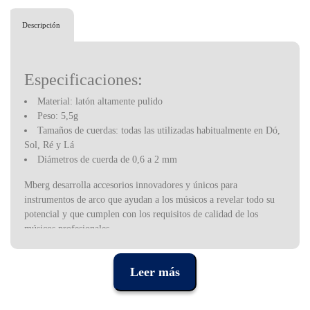
Descripción
Especificaciones:
Material: latón altamente pulido
Peso: 5,5g
Tamaños de cuerdas: todas las utilizadas habitualmente en Dó,
Sol, Ré y Lá
Diámetros de cuerda de 0,6 a 2 mm
Mberg desarrolla accesorios innovadores y únicos para
instrumentos de arco que ayudan a los músicos a revelar todo su
potencial y que cumplen con los requisitos de calidad de los
músicos profesionales.
La cartera de MBERG incluye afinadores de cuerdas, ajustadores
de cuerdas y tornillos especiales para puentes ajustables. Todos los
Leer más
productos se producen con cuidado y con materiales de alta
calidad. Destacan por su sencillez y diseño atemporal que no resta