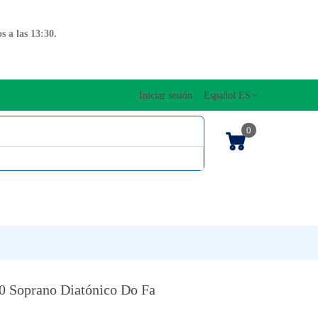
 a las 13:30.
Iniciar sesión
Español ES
0
OS CUERDAS
EDICIONES MUSICALES
NTO
TECLADOS
0 Soprano Diatónico Do Fa