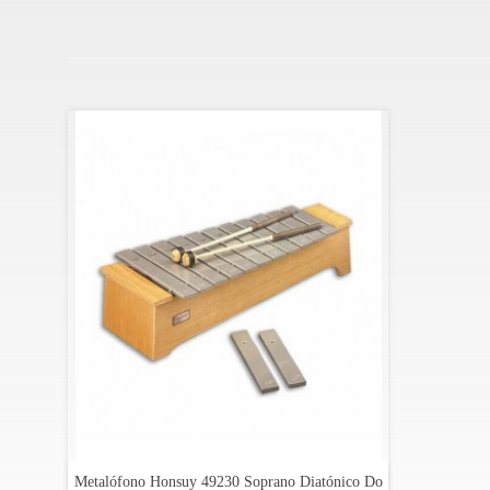
claro, materiales fiables y posibilidades sonoras que va
el primer día.
Especificaciones:
Metalófono soprano Do a Fa Diatónico
Láminas de 32 x 8 mm
2 Láminas alternativas Fa# y La#
25,5 cm de ancho
13 cm de altura
59 cm de longitud
Un par de mazas
Metalófono Honsuy 49230 Soprano Diatónico Do