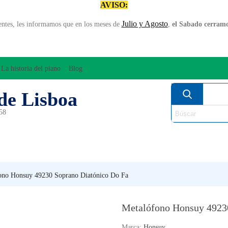
AVISO:
Julio y Agosto
entes, les informamos que en los meses de
,
el Sabado cerramos
La historia del piano
Blog
de Lisboa
958
MPLIFICACÍON/AUDIO
ARCO
INSTRUMENT
PERCUSÍON
PIANOS
VIE
ono Honsuy 49230 Soprano Diatónico Do Fa
Metalófono Honsuy 4923
Marca:
Honsuy