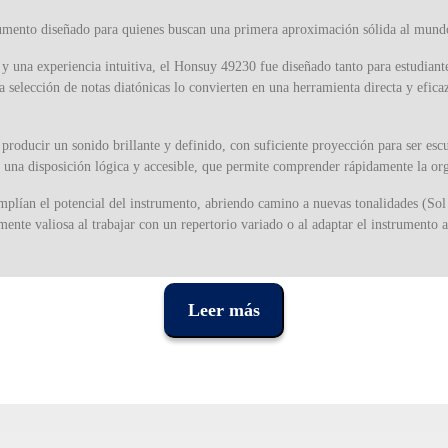
mento diseñado para quienes buscan una primera aproximación sólida al mundo
l y una experiencia intuitiva, el Honsuy 49230 fue diseñado tanto para estudian
la selección de notas diatónicas lo convierten en una herramienta directa y efica
producir un sonido brillante y definido, con suficiente proyección para ser esc
una disposición lógica y accesible, que permite comprender rápidamente la organ
mplían el potencial del instrumento, abriendo camino a nuevas tonalidades (Sol 
ente valiosa al trabajar con un repertorio variado o al adaptar el instrumento a
, con dimensiones que favorecen tanto la estabilidad como una buena resonancia
una agradable presencia sonora. Con 59 cm de largo, 25,5 cm de ancho y 13 cm d
o aliado para escuelas, talleres de música, proyectos comunitarios y uso domést
Leer más
spuesta rápida y expresiva de las cañas metálicas.
 de la percusión en diversas culturas del mundo. Heredando principios similares
ha integrado distintas tradiciones hasta dar forma a los modelos modernos utili
s musicales creativos, reconocido por su valor pedagógico y su capacidad para i
s una opción sólida para quienes buscan un instrumento pedagógico completo,