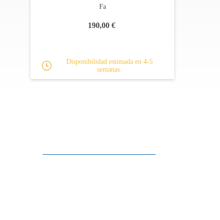
Fa
190,00 €
Disponibilidad estimada en 4-5
semanas.
Apoyo al cliente
FAQ
Enlaces
Política de Privacidad
Condiciones generales de venta
Aparcamiento