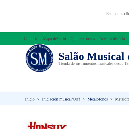
Estimados cli
Contacto
Mapa del sitio
Quienes somos
Nuestra história
Salão Musical 
Tienda de instrumentos musicales desde 1
ACCESORIOS
ACORDEONES
A
INICIACIÓN MUSICAL/ORFF
Inicio
>
Iniciación musical/Orff
>
Metalófonos
>
Metalóf