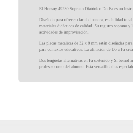
El Honsuy 49230 Soprano Diatónico Do-Fa es un instru
Diseñado para ofrecer claridad sonora, estabilidad tona
materiales didácticos de calidad. Su registro soprano y 
actividades de improvisación.
Las placas metálicas de 32 x 8 mm están diseñadas para 
para contextos educativos. La afinación de Do a Fa crea 
Dos lengüetas alternativas en Fa sostenido y Si bemol a
profesor como del alumno. Esta versatilidad es especialm
El cuerpo del 49230 presenta una estructura equilibrada
estable y fácilmente reconocible, manteniendo siempre 
organizar y almacenar, lo que lo convierte en un práctic
puedan empezar a tocar de inmediato, aprovechando la re
La historia del metalófono se entrelaza con la evolución
confieren un carácter tímbrico único, este instrumento 
presencia constante en escuelas, conservatorios y grupo
El metalófono soprano diatónico Honsuy 49230 en C/F e