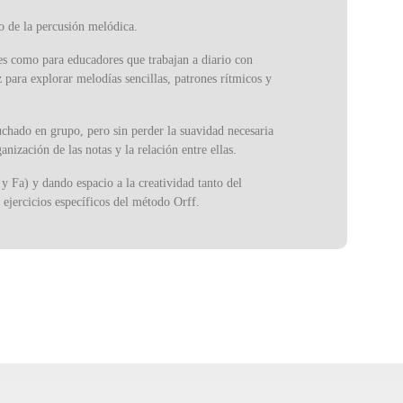
 de la percusión melódica.
tes como para educadores que trabajan a diario con
z para explorar melodías sencillas, patrones rítmicos y
uchado en grupo, pero sin perder la suavidad necesaria
ización de las notas y la relación entre ellas.
y Fa) y dando espacio a la creatividad tanto del
 ejercicios específicos del método Orff.
. La caja de resonancia contribuye a un timbre claro,
e alto, es un instrumento fácil de transportar,
ico. La inclusión de un par de percutores garantiza que
 a los del xilófono, pero con barras metálicas que le
zados en la enseñanza. Hoy en día, el metalófono es una
nvolucrar a músicos de todas las edades.
 intuitivo y musicalmente expresivo. Con un sonido