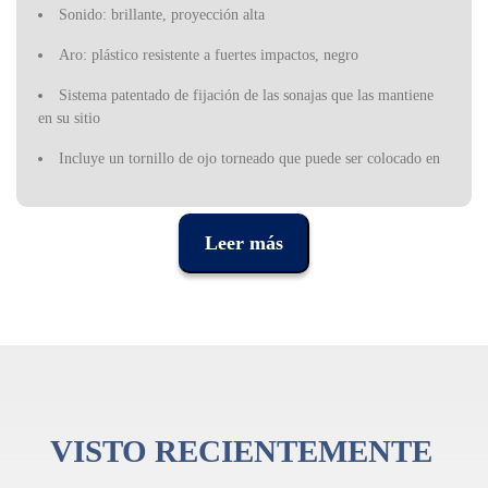
Sonido: brillante, proyección alta
Aro: plástico resistente a fuertes impactos, negro
Sistema patentado de fijación de las sonajas que las mantiene
en su sitio
Incluye un tornillo de ojo torneado que puede ser colocado en
barras de 3/8" de diámetro
Construido para tener un sonido fantástico y soportar los
Leer más
golpes mas fuertes en cada espectáculo
VISTO RECIENTEMENTE