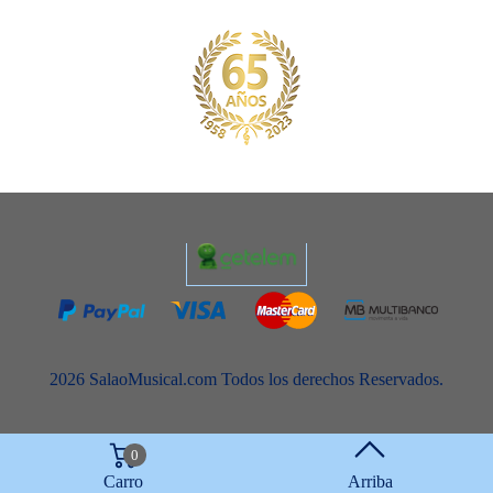
2026 SalaoMusical.com Todos los derechos Reservados.
0
Carro
Arriba