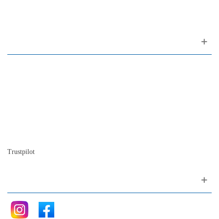
1200-309 Lisboa Portugal
Sobre nosotros
Contactos
Mapa del sitio
Quienes somos
Nuestra historia
La historia del Piano
Blog
Trustpilot
Siganos