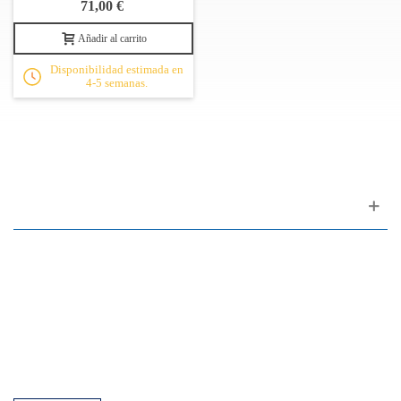
71,00 €
Añadir al carrito
Disponibilidad estimada en
4-5 semanas.
Apoyo al cliente
FAQ
Enlaces
Política de Privacidad
Condiciones generales de venta
Aparcamiento
Facilidades de pago