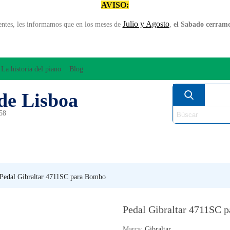
AVISO:
Julio y Agosto
entes, les informamos que en los meses de
,
el Sabado cerramos
La historia del piano
Blog
de Lisboa
958
MPLIFICACÍON/AUDIO
ARCO
INSTRUMENT
PERCUSÍON
PIANOS
VIE
Pedal Gibraltar 4711SC para Bombo
Pedal Gibraltar 4711SC 
Marca:
Gibraltar