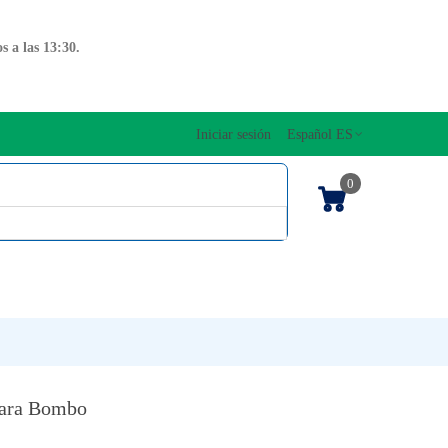
 a las 13:30.
Iniciar sesión
Español ES
0
OS CUERDAS
EDICIONES MUSICALES
NTO
TECLADOS
para Bombo