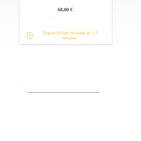
68,00 €
Disponibilidad estimada en 2-3
semanas.
Apoyo al cliente
FAQ
Enlaces
Política de Privacidad
Condiciones generales de venta
Aparcamiento