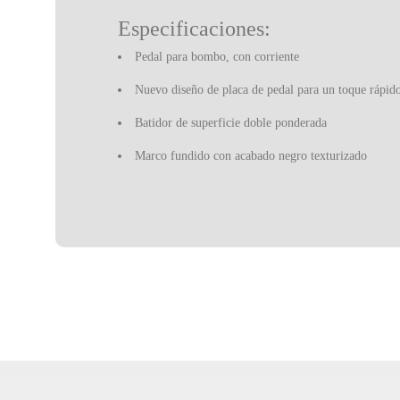
Especificaciones:
Pedal para bombo, con corriente
Nuevo diseño de placa de pedal para un toque rápid
Batidor de superficie doble ponderada
Marco fundido con acabado negro texturizado