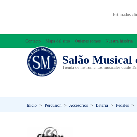
Estimados cli
Contacto
Mapa del sitio
Quienes somos
Nuestra história
Salão Musical 
Tienda de instrumentos musicales desde 1
ACCESORIOS
ACORDEONES
A
INICIACIÓN MUSICAL/ORFF
Inicio
>
Percusíon
>
Accesorios
>
Bateria
>
Pedales
>