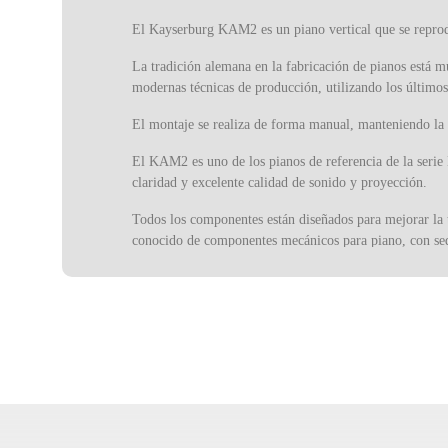
El Kayserburg KAM2 es un piano vertical que se reprod
La tradición alemana en la fabricación de pianos está 
modernas técnicas de producción, utilizando los últimos
El montaje se realiza de forma manual, manteniendo la 
El KAM2 es uno de los pianos de referencia de la serie 
claridad y excelente calidad de sonido y proyección.
Todos los componentes están diseñados para mejorar la t
conocido de componentes mecánicos para piano, con sed
En el interior, las clavijas se basan en bloques de mad
sonido constante, el KAM2 sirve tanto para actuaciones 
Con unas dimensiones muy prácticas, el Kayserburg KAM
como si se tratara de un piano de cola, con gran definic
Los pianos Kayserburg combinan en cada modelo la tradi
resultado pianos fiables y de alta calidad, que proporci