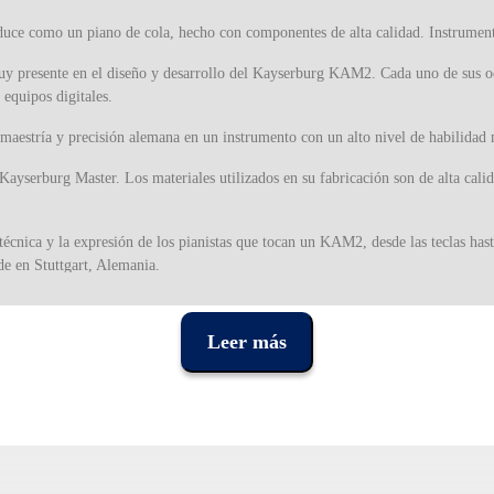
uce como un piano de cola, hecho con componentes de alta calidad. Instrumen
muy presente en el diseño y desarrollo del Kayserburg KAM2. Cada uno de sus o
 equipos digitales.
maestría y precisión alemana en un instrumento con un alto nivel de habilidad 
Kayserburg Master. Los materiales utilizados en su fabricación son de alta cali
écnica y la expresión de los pianistas que tocan un KAM2, desde las teclas hast
e en Stuttgart, Alemania.
era laminada, para garantizar la máxima resistencia e integridad de las cuerdas
como para el desarrollo de la técnica y práctica musical, siendo perfecto tambié
Leer más
2 es un piano que se adapta a cualquier hogar, aula o auditorio, llenando cua
ión y calidad.
ción europea con técnicas de fabricación digital de vanguardia, en la búsqued
onan una experiencia musical superior.