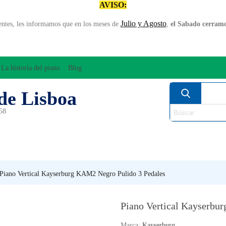
AVISO:
Julio y Agosto
entes, les informamos que en los meses de
,
el Sabado cerramos
La historia del piano
Blog
de Lisboa
958
MPLIFICACÍON/AUDIO
ARCO
INSTRUMENT
PERCUSÍON
PIANOS
VIE
Piano Vertical Kayserburg KAM2 Negro Pulido 3 Pedales
Piano Vertical Kayserbu
Marca:
Kayserburg