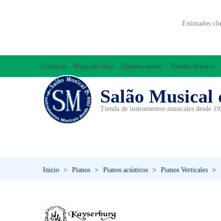
Estimados cli
Contacto
Mapa del sitio
Quienes somos
Nuestra história
Salão Musical 
Tienda de instrumentos musicales desde 1
ACCESORIOS
ACORDEONES
A
INICIACIÓN MUSICAL/ORFF
Inicio
>
Pianos
>
Pianos acústicos
>
Pianos Verticales
>