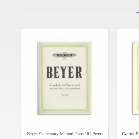
Especificaciones:
Altura: 124 cm
Longitud: 153 cm
Anchura: 64 cm
Peso: 249 Kg
Numero de teclas : 88
Pedales: 3 (central-sordina)
Tabla armónica: abeto macizo
Tapa del teclado: estándard
Clavijas: cromadas
Mecanismo: Renner
Cuerdas: Roslau Alemanas
Beyer Elementary Method Opus 101 Peters
Czerny É
Color del mueble: negro