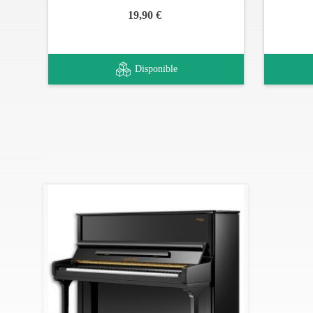
19,90 €
Disponible
Acabado: Alto brillo
Oferta de un banco de elevación
La entrega es gratis hasta 150 km de Lisboa y hasta un 
Para entregas más allá de esta distancia quiera contact
Contra cualquier defecto de fabricación
Garantimos toda la asistencia técnica a su piano, caso p