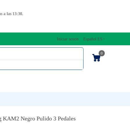
 a las 13:30.
Iniciar sesión
Español ES
0
OS CUERDAS
EDICIONES MUSICALES
NTO
TECLADOS
rg KAM2 Negro Pulido 3 Pedales