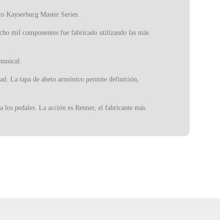
to Kayserburg Master Series.
cho mil componentes fue fabricado utilizando las más
musical.
dad. La tapa de abeto armónico permite definición,
a los pedales. La acción es Renner, el fabricante más
 Roslau de fabricación alemana. Con un volumen de
n para su uso tanto en el estudio como en el escenario.
lquier espacio con un sonido muy presente y un timbre
a de la excelencia y la innovación, dando como