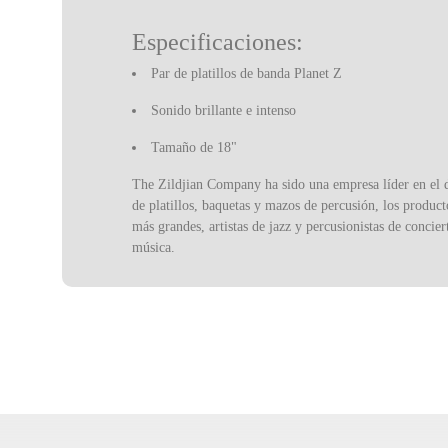
Especificaciones:
Par de platillos de banda Planet Z
Sonido brillante e intenso
Tamaño de 18"
The Zildjian Company ha sido una empresa líder en el d
de platillos, baquetas y mazos de percusión, los product
más grandes, artistas de jazz y percusionistas de concie
música.
Con sede en Norwell, Massachusetts y oficinas en Newp
distribuidores y una red de distribuidores. Todos los in
Newport, ME.