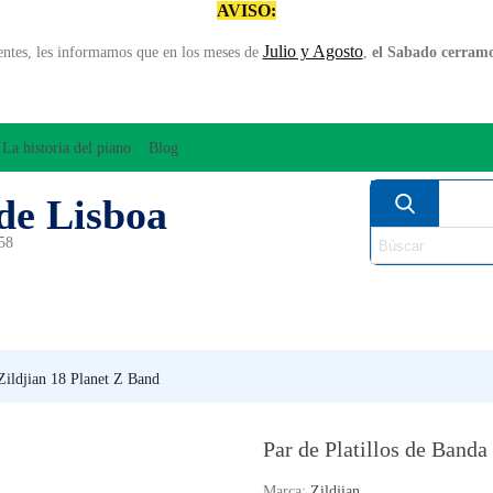
AVISO:
Julio y Agosto
entes, les informamos que en los meses de
,
el Sabado cerramos
La historia del piano
Blog
de Lisboa
958
MPLIFICACÍON/AUDIO
ARCO
INSTRUMENT
PERCUSÍON
PIANOS
VIE
 Zildjian 18 Planet Z Band
Par de Platillos de Banda
Marca:
Zildjian