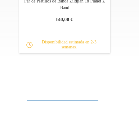
Par de Platillos de Banda Zildjian 18 Planet Z
Band
140,00 €
Disponibilidad estimada en 2-3
semanas.
Apoyo al cliente
FAQ
Enlaces
Política de Privacidad
Condiciones generales de venta