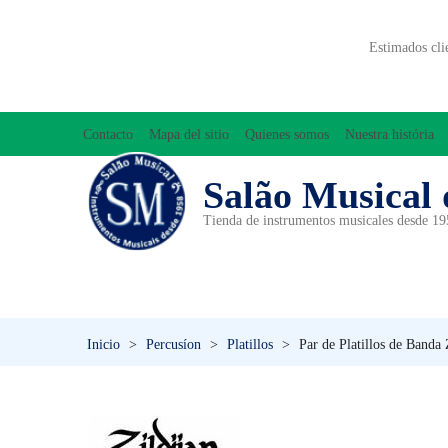
Estimados cli
Contacto
Mapa del sitio
Quienes somos
Nuestra história
Salão Musical 
Tienda de instrumentos musicales desde 1
ACCESORIOS
ACORDEONES
A
INICIACIÓN MUSICAL/ORFF
Inicio
>
Percusíon
>
Platillos
>
Par de Platillos de Banda