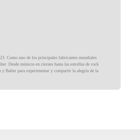
23. Como uno de los principales fabricantes mundiales
ter. Desde músicos en ciernes hasta las estrellas de rock
h y Balter para experimentar y compartir la alegría de la
djian se venden en todo el mundo a través de
rwell, MA y en la fábrica de baquetas y mazos de