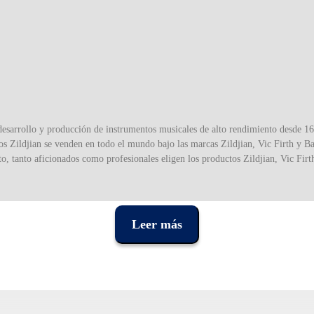
esarrollo y producción de instrumentos musicales de alto rendimiento desde 16
os Zildjian se venden en todo el mundo bajo las marcas Zildjian, Vic Firth y Bal
rto, tanto aficionados como profesionales eligen los productos Zildjian, Vic Firt
ort, ME, Los Ángeles, CA, Londres, Reino Unido y Singapur, los productos Zil
strumentos Zildjian se fabrican en los EE. UU. en la fábrica de platillos de No
Leer más