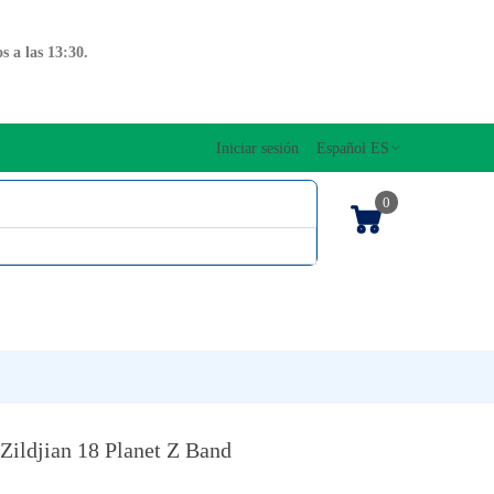
 a las 13:30.
Iniciar sesión
Español ES
0
OS CUERDAS
EDICIONES MUSICALES
NTO
TECLADOS
 Zildjian 18 Planet Z Band