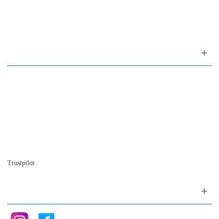
1200-309 Lisboa Portugal
Sobre nosotros
Contactos
Mapa del sitio
Quienes somos
Nuestra historia
La historia del Piano
Blog
Trustpilot
Siganos