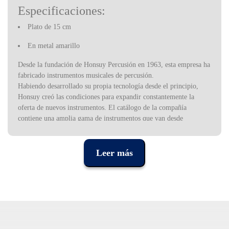
Especificaciones:
Plato de 15 cm
En metal amarillo
Desde la fundación de Honsuy Percusión en 1963, esta empresa ha
fabricado instrumentos musicales de percusión.
Habiendo desarrollado su propia tecnología desde el principio,
Honsuy creó las condiciones para expandir constantemente la
oferta de nuevos instrumentos. El catálogo de la compañía
contiene una amplia gama de instrumentos que van desde
sofisticados tambores o material para banda y orquesta, hasta
instrumentos educativos adaptados al método Orff. Esta variedad
de instrumentos, junto con el cuidado diseño y la calidad, hacen de
Leer más
Honsuy el mayor productor español y una de las más importantes
productoras europeas de instrumentos de percusión.