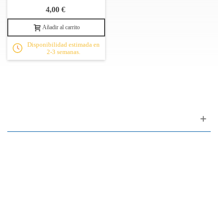
4,00 €
Añadir al carrito
Disponibilidad estimada en
2-3 semanas.
Apoyo al cliente
FAQ
Enlaces
Política de Privacidad
Condiciones generales de venta
Aparcamiento
Facilidades de pago