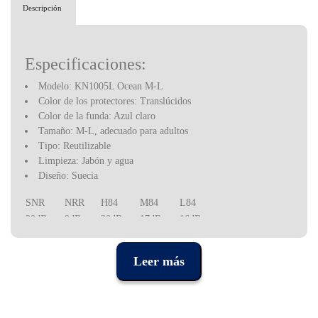
Descripción
Especificaciones:
Modelo: KN1005L Ocean M-L
Color de los protectores: Translúcidos
Color de la funda: Azul claro
Tamaño: M-L, adecuado para adultos
Tipo: Reutilizable
Limpieza: Jabón y agua
Diseño: Suecia
SNR
NRR
H84
M84
L84
20dB
9dB
20dB
17dB
16dB
Leer más