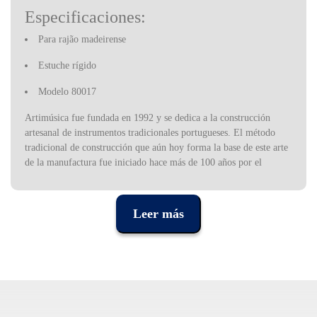
Especificaciones:
Para rajão madeirense
Estuche rígido
Modelo 80017
Artimúsica fue fundada en 1992 y se dedica a la construcción
artesanal de instrumentos tradicionales portugueses. El método
tradicional de construcción que aún hoy forma la base de este arte
de la manufactura fue iniciado hace más de 100 años por el
maestro Joaquim José Machado. Hoy, sus descendientes construyen
cada instrumento como si fuera una verdadera obra de arte,
haciendo que cada cordofono sea único, de gran calidad y
Leer más
enormemente musical.