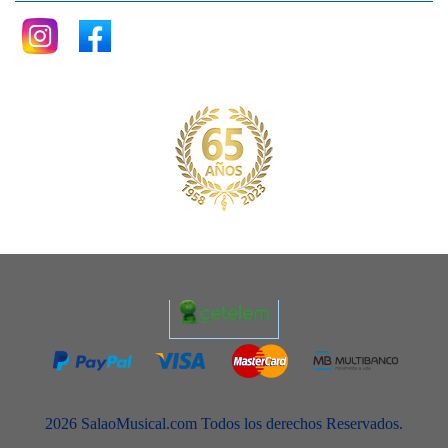
2026 SalaoMusical.com Todos los derechos Reservados.