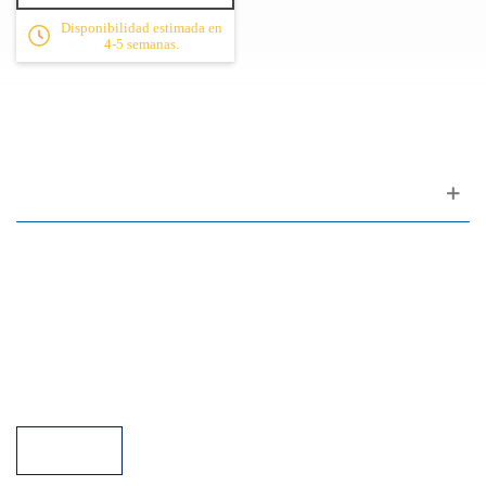
Disponibilidad estimada en
4-5 semanas.
Apoyo al cliente
FAQ
Enlaces
Política de Privacidad
Condiciones generales de venta
Aparcamiento
Facilidades de pago