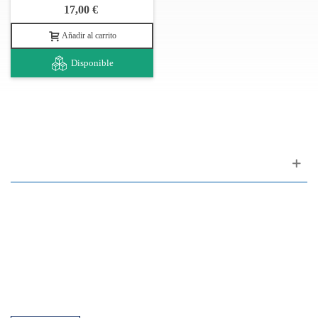
17,00 €
Añadir al carrito
Disponible
Apoyo al cliente
FAQ
Enlaces
Política de Privacidad
Condiciones generales de venta
Aparcamiento
Facilidades de pago