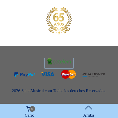
2026 SalaoMusical.com Todos los derechos Reservados.
0
Carro
Arriba