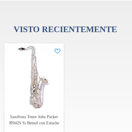
VISTO RECIENTEMENTE
John Packer Musical Instruments es una empresa británica que
diseña, produce y suministra instrumentos de viento muy
populares entre músicos profesionales y aficionados.
Cada instrumento de la marca JP se beneficia de más de 40 años de
experiencia y conocimiento.
Con un equipo musical leal y apasionado, la empresa ha pasado de
ser una pequeña tienda especializada a una marca global
reconocida en 45 países, con más de 250 000 instrumentos en uso
en todo el mundo.
Saxófono Tenor John Packer
JP042S Si Bemol con Estuche