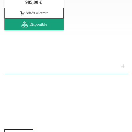
985,00 €
Añadir al carrito
Disponible
Apoyo al cliente
FAQ
Enlaces
Política de Privacidad
Condiciones generales de venta
Aparcamiento
Facilidades de pago