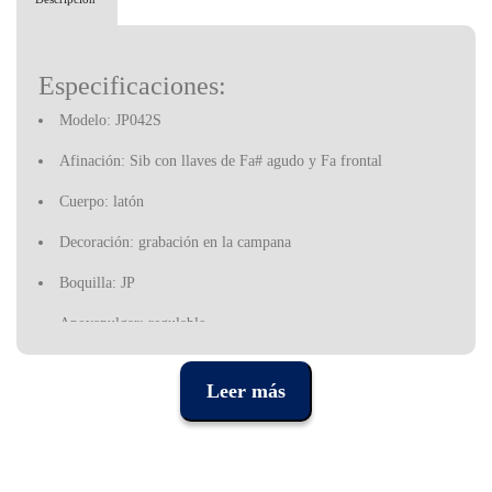
Especificaciones:
Modelo: JP042S
Afinación: Sib con llaves de Fa# agudo y Fa frontal
Cuerpo: latón
Decoración: grabación en la campana
Boquilla: JP
Apoyapulgar: regulable
Acabado: plateado
Leer más
Incluye un estuche y accesorios
Garantía: 3 años, contra defectos de fabrico