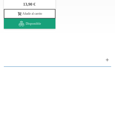
13,90 €
Añadir al carrito
Disponible
Apoyo al cliente
FAQ
Enlaces
Política de Privacidad
Condiciones generales de venta
Aparcamiento
Facilidades de pago