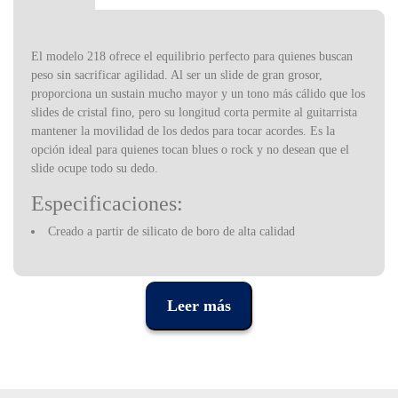
El modelo 218 ofrece el equilibrio perfecto para quienes buscan
peso sin sacrificar agilidad. Al ser un slide de gran grosor,
proporciona un sustain mucho mayor y un tono más cálido que los
slides de cristal fino, pero su longitud corta permite al guitarrista
mantener la movilidad de los dedos para tocar acordes. Es la
opción ideal para quienes tocan blues o rock y no desean que el
slide ocupe todo su dedo.
Especificaciones:
Creado a partir de silicato de boro de alta calidad
Tratamiento térmico y cocción doble para producir un tubo
impecable
Leer más
Espesor de la pared: grueso
Diámetro: medio
Medidas: 20 x 29 x 61 mm.