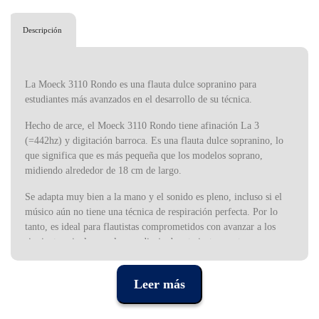
Descripción
La Moeck 3110 Rondo es una flauta dulce sopranino para
estudiantes más avanzados en el desarrollo de su técnica.
Hecho de arce, el Moeck 3110 Rondo tiene afinación La 3
(=442hz) y digitación barroca. Es una flauta dulce sopranino, lo
que significa que es más pequeña que los modelos soprano,
midiendo alrededor de 18 cm de largo.
Se adapta muy bien a la mano y el sonido es pleno, incluso si el
músico aún no tiene una técnica de respiración perfecta. Por lo
tanto, es ideal para flautistas comprometidos con avanzar a los
siguientes niveles en el aprendizaje de este instrumento.
La flauta dulce es un instrumento de viento, muy utilizado como
Leer más
instrumento solista, que ganó popularidad en la Edad Media,
particularmente en Europa Central. El nombre de “flauta dulce”
proviene del corte de su lengüeta fija, pero también se le conoce