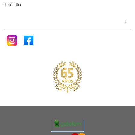
Trustpilot
Siganos