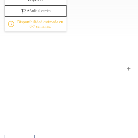
Añadir al carrito
Disponibilidad estimada en
6-7 semanas.
Apoyo al cliente
FAQ
Enlaces
Política de Privacidad
Condiciones generales de venta
Aparcamiento
Facilidades de pago