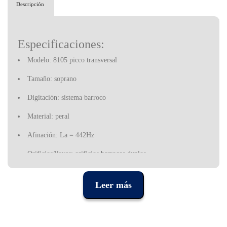
Descripción
Especificaciones:
Modelo: 8105 picco transversal
Tamaño: soprano
Digitación: sistema barroco
Material: peral
Afinación: La = 442Hz
Orificios/llaves: orificios barrocos duplos
Incluye: funda de algodón, varilla de limpieza, tabla de
digitación e instrucciones para el cuidado del instrumento
Leer más
La historia del nombre de la empresa Mollenhauer se remonta a
1822. Comenzó con una iniciativa de Johann Andreas Mollenhauer
(1798–1871) y ha continuado a través de varias generaciones hasta