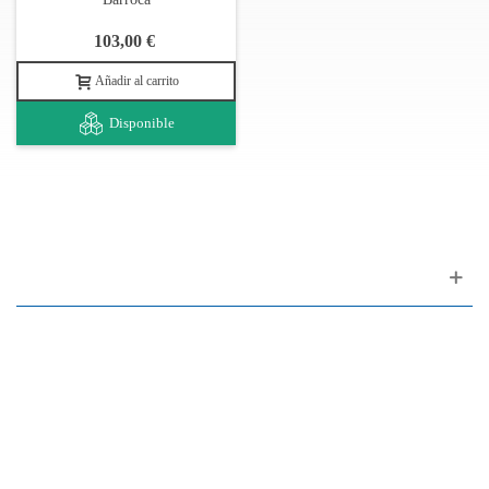
103,00 €
Añadir al carrito
Disponible
Apoyo al cliente
FAQ
Enlaces
Política de Privacidad
Condiciones generales de venta
Aparcamiento
Facilidades de pago