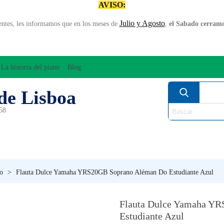
AVISO:
Julio y Agosto
entes, les informamos que en los meses de
,
el Sabado cerramos
La historia del piano
Blog
de Lisboa
958
MPLIFICACÍON/AUDIO
ARCO
INSTRUMENT
PERCUSÍON
PIANOS
VIE
o
>
Flauta Dulce Yamaha YRS20GB Soprano Aléman Do Estudiante Azul
Flauta Dulce Yamaha Y
Estudiante Azul