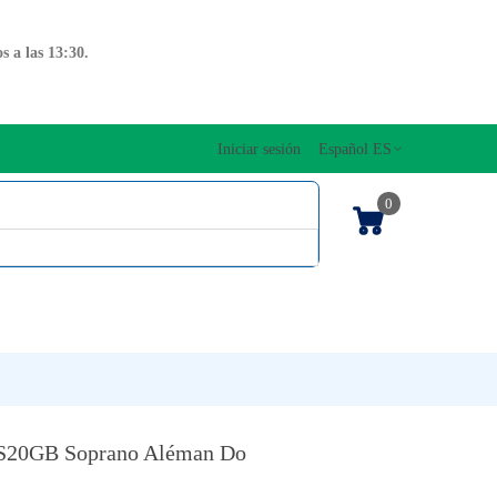
 a las 13:30.
Iniciar sesión
Español ES
0
OS CUERDAS
EDICIONES MUSICALES
NTO
TECLADOS
RS20GB Soprano Aléman Do