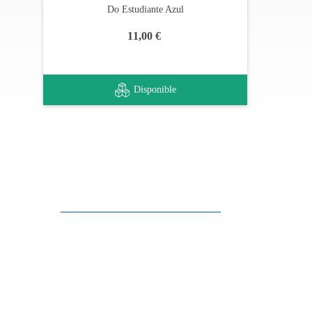
Do Estudiante Azul
11,00 €
Disponible
Apoyo al cliente
FAQ
Enlaces
Política de Privacidad
Condiciones generales de venta
Aparcamiento