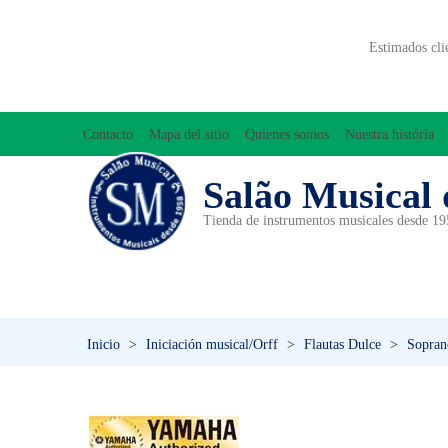
Estimados cli
Contacto
Mapa del sitio
Quienes somos
Nuestra história
Salão Musical 
Tienda de instrumentos musicales desde 1
ACCESORIOS
ACORDEONES
A
INICIACIÓN MUSICAL/ORFF
Inicio
>
Iniciación musical/Orff
>
Flautas Dulce
>
Sopran