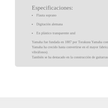
Especificaciones:
Flauta soprano
Digitación alemana
En plástico transparente azul
Yamaha fue fundada en 1887 por Torakusu Yamaha como
Yamaha ha crecido hasta convertirse en el mayor fabrica
vibráfonos).
También se ha destacado en la construcción de guitarras 
experiencia profesional incluso en las gamas más asequi