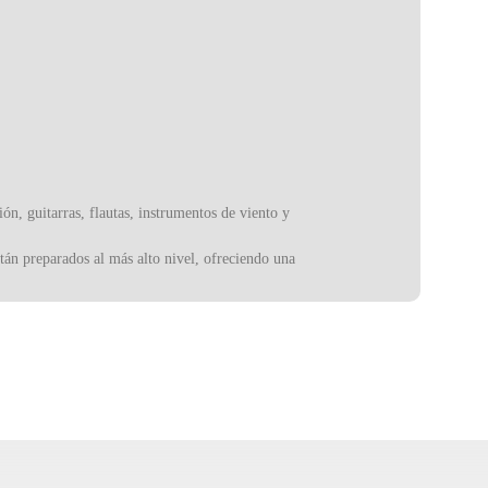
n, guitarras, flautas, instrumentos de viento y
stán preparados al más alto nivel, ofreciendo una