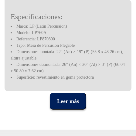
Especificaciones:
Marca: LP (Latin Percussion)
Modelo: LP760A
Referencia: LP870800
Tipo: Mesa de Percusión Plegable
Dimensiones montada: 22" (An) × 19" (P) (55.8 x 48.26 cm),
altura ajustable
Dimensiones desmontada: 26" (An) × 20" (Al) × 3" (P) (66.04
x 50.80 x 7.62 cm)
Superficie: revestimiento en goma protectora
Borde trasero: Elevado, evita que los instrumentos rueden y
caigan
Diámetro de las varillas: 3/8" (0.95 cm)
Leer más
Incluye: 6 varillas de 3/8" (0.95 cm) de diámetro, 3 ganchos
triangulares, bolsa de transporte de nylon
Accesorios opcionales
(vendidos por separado)
: extensiones
de mesa LP762A, varillas adicionales de 3/8"(0.95 cm) LP765,
ganchos triangulares adicionales LP766, ruedas LP764