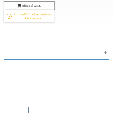
Añadir al carrito
Disponibilidad estimada en
3-4 semanas.
Apoyo al cliente
FAQ
Enlaces
Política de Privacidad
Condiciones generales de venta
Aparcamiento
Facilidades de pago