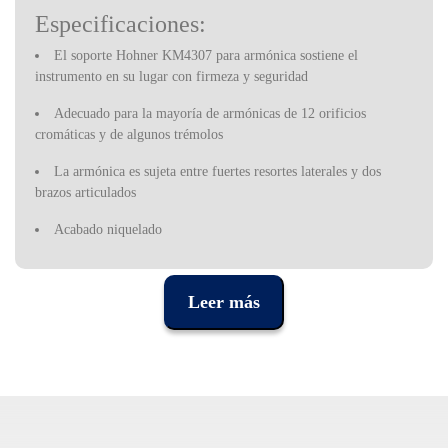
Especificaciones:
El soporte Hohner KM4307 para armónica sostiene el
instrumento en su lugar con firmeza y seguridad
Adecuado para la mayoría de armónicas de 12 orificios
cromáticas y de algunos trémolos
La armónica es sujeta entre fuertes resortes laterales y dos
brazos articulados
Acabado niquelado
Fundada en 1857 en Alemania, Hohner es una de las mayores
referencias de fabricantes de instrumentos musicales en el mundo,
Leer más
habiéndose especializado en acordeones, teclados electromecánicos
e instrumentos de viento, especialmente armónicas. Cualquier
instrumento Hohner es sinónimo de calidad y precisión alemanas.