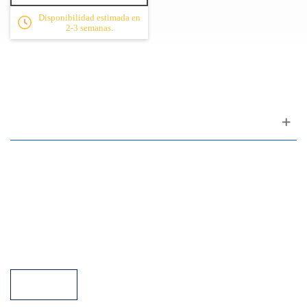
Disponibilidad estimada en
2-3 semanas.
Apoyo al cliente
FAQ
Enlaces
Política de Privacidad
Condiciones generales de venta
Aparcamiento
Facilidades de pago