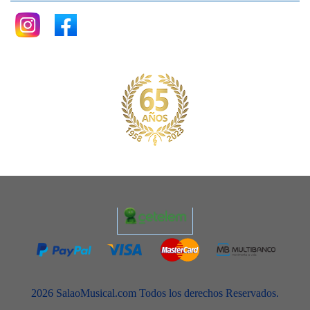
2026 SalaoMusical.com Todos los derechos Reservados.