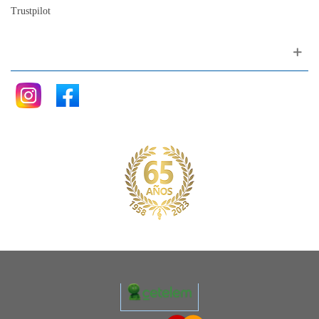
Trustpilot
Siganos