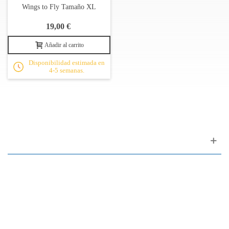
Wings to Fly Tamaño XL
19,00 €
Añadir al carrito
Disponibilidad estimada en
4-5 semanas.
Apoyo al cliente
FAQ
Enlaces
Política de Privacidad
Condiciones generales de venta
Aparcamiento