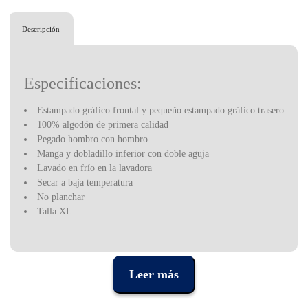
Descripción
Especificaciones:
Estampado gráfico frontal y pequeño estampado gráfico trasero
100% algodón de primera calidad
Pegado hombro con hombro
Manga y dobladillo inferior con doble aguja
Lavado en frío en la lavadora
Secar a baja temperatura
No planchar
Talla XL
Fender se fundó en el sur de California y ha establecido una
influencia mundial que se extiende desde el estudio hasta el
escenario y más allá. Todos, desde principiantes hasta los artistas
Leer más
más aclamados del mundo, utilizaron instrumentos, amplificadores
y equipos de Fender, lo que convirtió a la empresa no solo en un