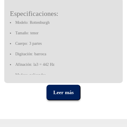
Especificaciones:
Modelo: Rottenburgh
Tamaño: tenor
Cuerpo: 3 partes
Digitación: barroca
Afinación: la3 = 442 Hz
Madera: palisandro
Orificios/llaves: doble orificio para el do/do# y el re /re#
Leer más
Accesorios incluidos: funda de cuero, varilla limpiadora y
paño, grasa para corcho, certificado, tabla de digitación