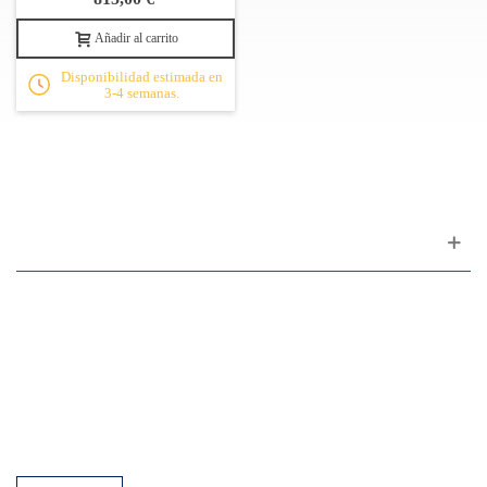
Añadir al carrito
Disponibilidad estimada en
3-4 semanas.
Apoyo al cliente
FAQ
Enlaces
Política de Privacidad
Condiciones generales de venta
Aparcamiento
Facilidades de pago