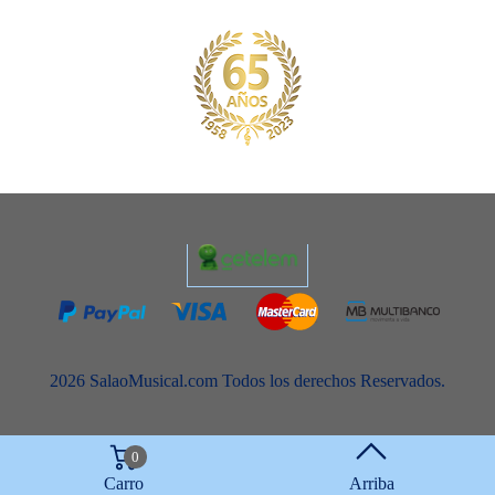
2026 SalaoMusical.com Todos los derechos Reservados.
0
Carro
Arriba