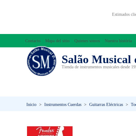
Estimados cli
Contacto
Mapa del sitio
Quienes somos
Nuestra história
Salão Musical 
Tienda de instrumentos musicales desde 1
ACCESORIOS
ACORDEONES
A
INICIACIÓN MUSICAL/ORFF
Inicio
>
Instrumentos Cuerdas
>
Guitarras Eléctricas
>
Tod