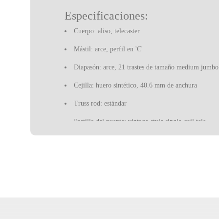
Especificaciones:
Cuerpo: aliso, telecaster
Mástil: arce, perfil en 'C'
Diapasón: arce, 21 trastes de tamaño medium jumbo
Cejilla: huero sintético, 40.6 mm de anchura
Truss rod: estándar
Pastilla del puente: vintage-style single-coil tele
Pastilla del mástil: vintage-style single-coil tele
Configuración de las pastillas: SS
Controles: volumen maestro, tono maestro
Puente: 6-saddle top-load tele
Clavijero: estándar