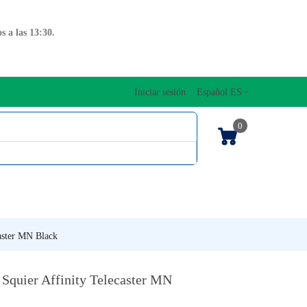
 a las 13:30.
Iniciar sesión
Español ES
0
OS CUERDAS
EDICIONES MUSICALES
NTO
TECLADOS
caster MN Black
r Squier Affinity Telecaster MN