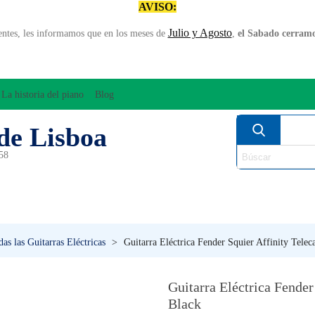
AVISO:
Julio y Agosto
entes, les informamos que en los meses de
,
el Sabado cerramos
La historia del piano
Blog
de Lisboa
958
MPLIFICACÍON/AUDIO
ARCO
INSTRUMENT
PERCUSÍON
PIANOS
VIE
as las Guitarras Eléctricas
>
Guitarra Eléctrica Fender Squier Affinity Tele
Guitarra Eléctrica Fende
Black