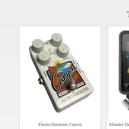
Golpeador: una camada, blanco
Herrajes: cromadas
Cuerdas: Fender USA 250L, NPS (calibre .009-.042
Acabado: poliuretano
Electro-Harmonix Canyon
Afinador Da