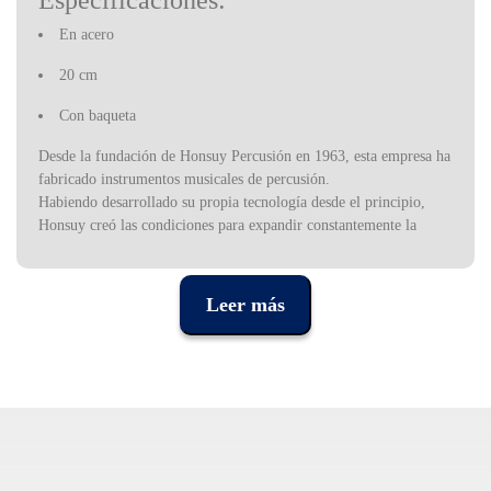
Especificaciones:
En acero
20 cm
Con baqueta
Desde la fundación de Honsuy Percusión en 1963, esta empresa ha
fabricado instrumentos musicales de percusión.
Habiendo desarrollado su propia tecnología desde el principio,
Honsuy creó las condiciones para expandir constantemente la
oferta de nuevos instrumentos. El catálogo de la compañía
contiene una amplia gama de instrumentos que van desde
sofisticados tambores o material para banda y orquesta, hasta
Leer más
instrumentos educativos adaptados al método Orff. Esta variedad
de instrumentos, junto con el cuidado diseño y la calidad, hacen de
Honsuy el mayor productor español y una de las más importantes
productoras europeas de instrumentos de percusión.