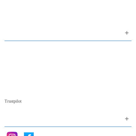
1200-309 Lisboa Portugal
Sobre nosotros
Contactos
Mapa del sitio
Quienes somos
Nuestra historia
La historia del Piano
Blog
Trustpilot
Siganos