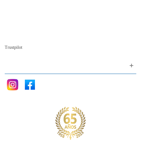
Mapa del sitio
Quienes somos
Nuestra historia
La historia del Piano
Blog
Trustpilot
Siganos