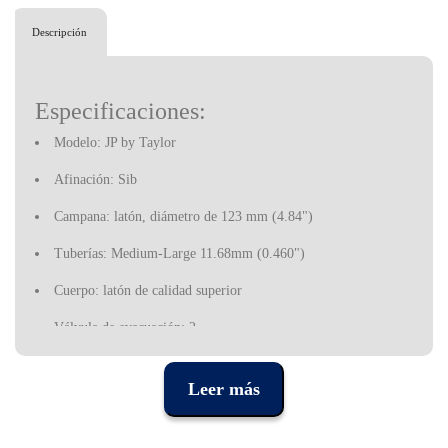
Descripción
Especificaciones:
Modelo: JP by Taylor
Afinación: Sib
Campana: latón, diámetro de 123 mm (4.84")
Tuberías: Medium-Large 11.68mm (0.460")
Cuerpo: latón de calidad superior
Válvula de evacuación: 2
Embocadura: JP 5C
Leer más
Acabado: dorado
Incluye un estuche rígido y accesorios