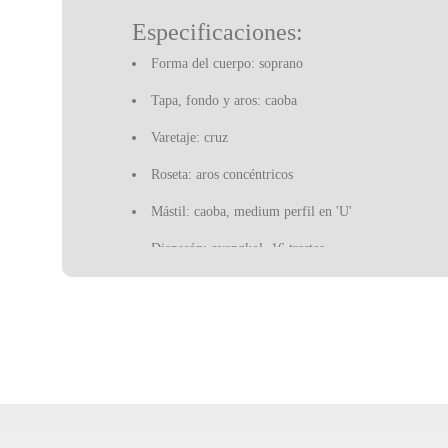
Especificaciones:
Forma del cuerpo: soprano
Tapa, fondo y aros: caoba
Varetaje: cruz
Roseta: aros concéntricos
Mástil: caoba, medium perfil en 'U'
Diapasón: ovangkol, 16 trastes
Longitud de la escala: 343 mm
Ancho de la cejilla: 35 mm
Cabeza: 1920 Gretsch 2x2
Puente: ovangkol
Herrajes: níquel