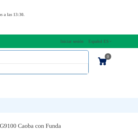
 a las 13:30.
Iniciar sesión
Español ES
0
OS CUERDAS
EDICIONES MUSICALES
NTO
TECLADOS
 G9100 Caoba con Funda