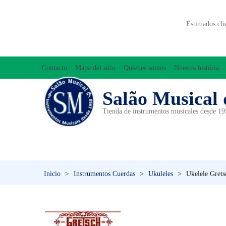
Estimados cli
Contacto
Mapa del sitio
Quienes somos
Nuestra história
Salão Musical 
Tienda de instrumentos musicales desde 1
ACCESORIOS
ACORDEONES
A
INICIACIÓN MUSICAL/ORFF
Inicio
>
Instrumentos Cuerdas
>
Ukuleles
>
Ukelele Gret