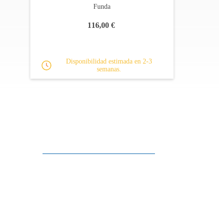
Funda
116,00 €
Disponibilidad estimada en 2-3
semanas.
Apoyo al cliente
FAQ
Enlaces
Política de Privacidad
Condiciones generales de venta
Aparcamiento