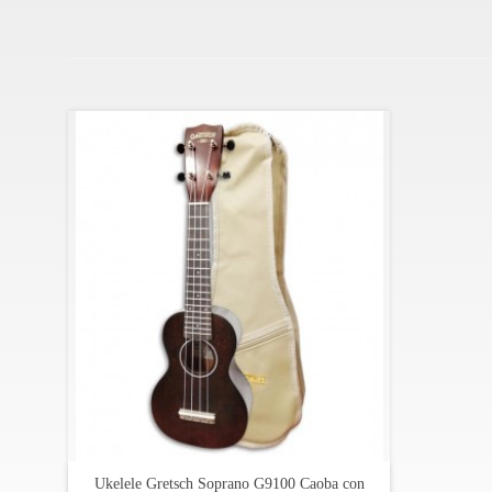
Clavijeros: engranajes abiertos
Acabado: poro abierto, semi brillo
Incluye un saco Gretsch original
Ukelele Gretsch Soprano G9100 Caoba con