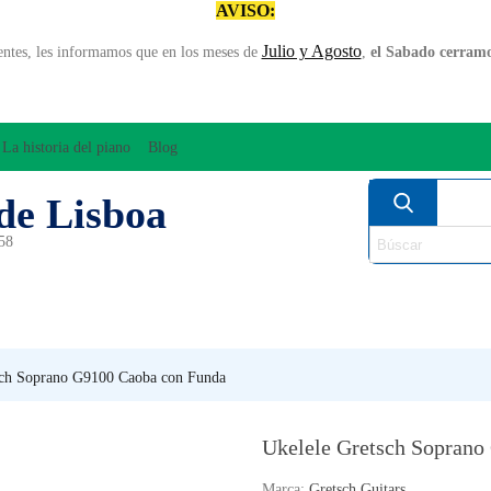
AVISO:
Julio y Agosto
entes, les informamos que en los meses de
,
el Sabado cerramos
La historia del piano
Blog
de Lisboa
958
MPLIFICACÍON/AUDIO
ARCO
INSTRUMENT
PERCUSÍON
PIANOS
VIE
sch Soprano G9100 Caoba con Funda
Ukelele Gretsch Soprano
Marca:
Gretsch Guitars